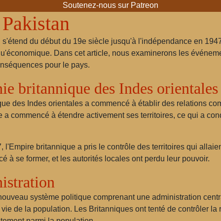
Soutenez-nous sur Patreon
 Pakistan
an s'étend du début du 19e siècle jusqu'à l'indépendance en 19
ial qu'économique. Dans cet article, nous examinerons les événemen
conséquences pour le pays.
e britannique des Indes orientales
ue des Indes orientales a commencé à établir des relations comm
 a commencé à étendre activement ses territoires, ce qui a cond
l'Empire britannique a pris le contrôle des territoires qui alla
à se former, et les autorités locales ont perdu leur pouvoir.
istration
 nouveau système politique comprenant une administration centr
ie de la population. Les Britanniques ont tenté de contrôler la r
ntement parmi la population.