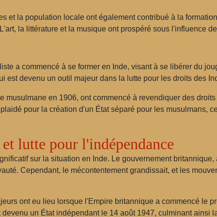
ues et la population locale ont également contribué à la formatio
'art, la littérature et la musique ont prospéré sous l'influence de
ste a commencé à se former en Inde, visant à se libérer du joug
 est devenu un outil majeur dans la lutte pour les droits des In
ue musulmane en 1906, ont commencé à revendiquer des droits p
idé pour la création d'un État séparé pour les musulmans, ce 
t lutte pour l'indépendance
ficatif sur la situation en Inde. Le gouvernement britannique, a
yauté. Cependant, le mécontentement grandissait, et les mouve
urs ont eu lieu lorsque l'Empire britannique a commencé le pr
t devenu un État indépendant le 14 août 1947, culminant ainsi la 