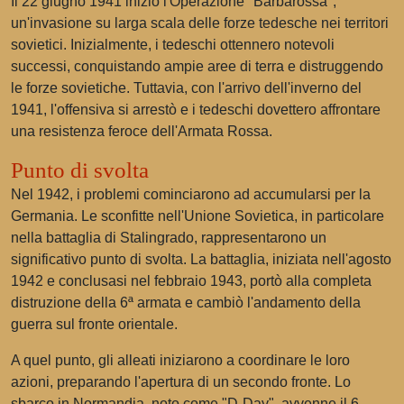
Il 22 giugno 1941 iniziò l'Operazione "Barbarossa",
un'invasione su larga scala delle forze tedesche nei territori
sovietici. Inizialmente, i tedeschi ottennero notevoli
successi, conquistando ampie aree di terra e distruggendo
le forze sovietiche. Tuttavia, con l'arrivo dell'inverno del
1941, l'offensiva si arrestò e i tedeschi dovettero affrontare
una resistenza feroce dell'Armata Rossa.
Punto di svolta
Nel 1942, i problemi cominciarono ad accumularsi per la
Germania. Le sconfitte nell'Unione Sovietica, in particolare
nella battaglia di Stalingrado, rappresentarono un
significativo punto di svolta. La battaglia, iniziata nell'agosto
1942 e conclusasi nel febbraio 1943, portò alla completa
distruzione della 6ª armata e cambiò l'andamento della
guerra sul fronte orientale.
A quel punto, gli alleati iniziarono a coordinare le loro
azioni, preparando l'apertura di un secondo fronte. Lo
sbarco in Normandia, noto come "D-Day", avvenne il 6