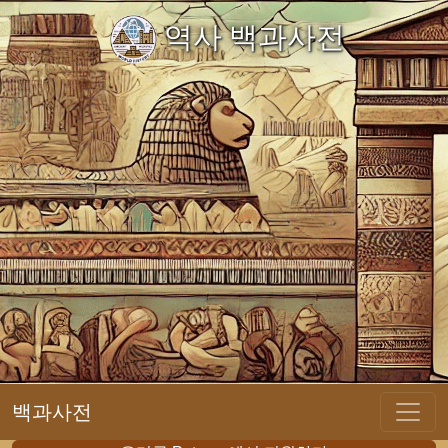
역사 백과사전
백과사전