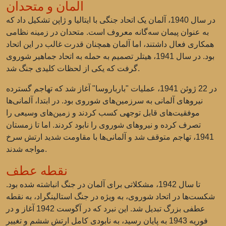
آلمان و متحدان
در سال 1940، آلمان یک اتحاد جنگی با ایتالیا و ژاپن تشکیل داد که
به عنوان پیمان سه‌گانه معروف است. متحدان در زمینه نظامی
همکاری فعال داشتند، اما آلمان همچنان قدرت غالب در این اتحاد
بود. در سال 1941، هیتلر تصمیم به حمله به اتحاد جماهیر شوروی
گرفت که یکی از لحظات کلیدی جنگ شد.
در 22 ژوئن 1941، عملیات "بارباروسا" آغاز شد که تهاجم گسترده
نیروهای آلمانی به سرزمین‌های شوروی بود. در ابتدا، آلمانی‌ها
موفقیت‌های قابل توجهی کسب کردند و زمین‌های وسیعی را
تصرف کرده و نیروهای شوروی را نابود کردند. اما تا زمستان
1941، تهاجم متوقف شد و آلمانی‌ها با مقاومت شدید ارتش سرخ
مواجه شدند.
نقطه عطف
تا سال 1942، مشکلاتی برای آلمان در جنگ انباشته شده بود.
شکست‌ها در اتحاد شوروی، به ویژه در جنگ استالینگراد، به نقطه
عطفی بزرگ تبدیل شد. این نبرد که در آگوست 1942 آغاز و در
فوریه 1943 به پایان رسید، به نابودی کامل ارتش ششم و تغییر