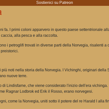
Sostienici su Patreon
a
ni fa. I primi coloni apparvero in questo paese settentrionale alla
accia, alla pesca e alla raccolta.
no i petroglifi trovati in diverse parti della Norvegia, risalenti
preistorici.
più noti nella storia della Norvegia. I Vichinghi, originari dell
no nuove terre.
di Lindisfarne, che viene considerato l'inizio dell'era viching
 come Ragnar Lodbrok ed Erik il Rosso, erano norvegesi.
i, come la Norvegia, uniti sotto il potere del re Harald I alla fi