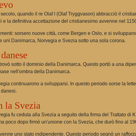
oevo
 secolo, quando il re Olaf I (Olaf Tryggvason) abbracciò il crist
 e la definitiva accettazione del cristianesimo avvenne nel 115
iamenti: sorsero nuove città, come Bergen e Oslo, e si sviluppar
he unì Danimarca, Norvegia e Svezia sotto una sola corona.
 danese
 trovò sotto il dominio della Danimarca. Questo portò a una dipe
imase nell'ombra della Danimarca.
vegia continuarono a svilupparsi. In questo periodo sorse la lett
 danesi.
 la Svezia
gia fu ceduta alla Svezia a seguito della firma del Trattato di 
ma poco dopo firmò un'unione con la Svezia, che durò fino al 19
ivenne uno stato indipendente. Questo periodo segnò un rafforza