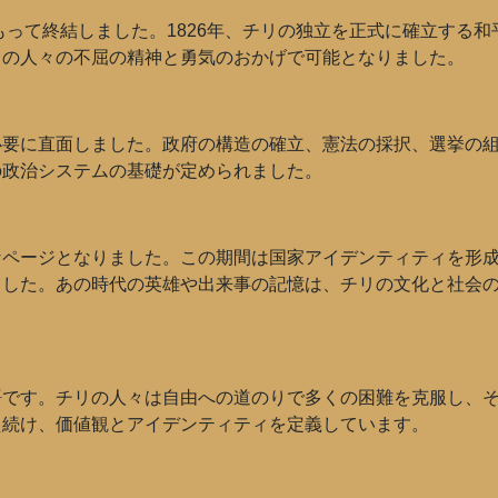
もって終結しました。1826年、チリの独立を正式に確立する
リの人々の不屈の精神と勇気のおかげで可能となりました。
要に直面しました。政府の構造の確立、憲法の採択、選挙の組織
の政治システムの基礎が定められました。
なページとなりました。この期間は国家アイデンティティを形
ました。あの時代の英雄や出来事の記憶は、チリの文化と社会
語です。チリの人々は自由への道のりで多くの困難を克服し、
え続け、価値観とアイデンティティを定義しています。