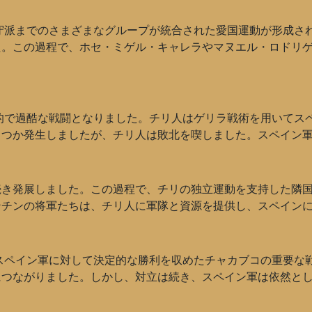
保守派までのさまざまなグループが統合された愛国運動が形成さ
た。この過程で、ホセ・ミゲル・キャレラやマヌエル・ロドリ
織的で過酷な戦闘となりました。チリ人はゲリラ戦術を用いてスペ
くつか発生しましたが、チリ人は敗北を喫しました。スペイン
続き発展しました。この過程で、チリの独立運動を支持した隣
ンチンの将軍たちは、チリ人に軍隊と資源を提供し、スペイン
がスペイン軍に対して決定的な勝利を収めたチャカブコの重要な
につながりました。しかし、対立は続き、スペイン軍は依然と