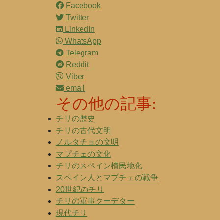
Facebook
Twitter
LinkedIn
WhatsApp
Telegram
Reddit
Viber
email
その他の記事:
チリの歴史
チリの古代文明
ノルタチョの文明
マプチェの文化
チリのスペイン植民地化
スペイン人とマプチェの戦争
20世紀のチリ
チリの軍事クーデター
現代チリ