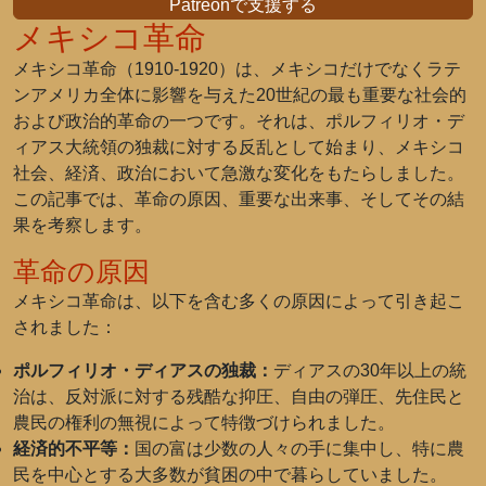
Patreonで支援する
メキシコ革命
メキシコ革命（1910-1920）は、メキシコだけでなくラテ
ンアメリカ全体に影響を与えた20世紀の最も重要な社会的
および政治的革命の一つです。それは、ポルフィリオ・デ
ィアス大統領の独裁に対する反乱として始まり、メキシコ
社会、経済、政治において急激な変化をもたらしました。
この記事では、革命の原因、重要な出来事、そしてその結
果を考察します。
革命の原因
メキシコ革命は、以下を含む多くの原因によって引き起こ
されました：
ポルフィリオ・ディアスの独裁：
ディアスの30年以上の統
治は、反対派に対する残酷な抑圧、自由の弾圧、先住民と
農民の権利の無視によって特徴づけられました。
経済的不平等：
国の富は少数の人々の手に集中し、特に農
民を中心とする大多数が貧困の中で暮らしていました。