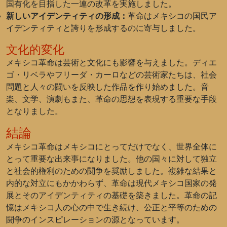
国有化を目指した一連の改革を実施しました。
新しいアイデンティティの形成：
革命はメキシコの国民ア
イデンティティと誇りを形成するのに寄与しました。
文化的変化
メキシコ革命は芸術と文化にも影響を与えました。
ディエ
ゴ・リベラ
や
フリーダ・カーロ
などの芸術家たちは、社会
問題と人々の闘いを反映した作品を作り始めました。音
楽、文学、演劇もまた、革命の思想を表現する重要な手段
となりました。
結論
メキシコ革命はメキシコにとってだけでなく、世界全体に
とって重要な出来事になりました。他の国々に対して独立
と社会的権利のための闘争を奨励しました。複雑な結果と
内的な対立にもかかわらず、革命は現代メキシコ国家の発
展とそのアイデンティティの基礎を築きました。革命の記
憶はメキシコ人の心の中で生き続け、公正と平等のための
闘争のインスピレーションの源となっています。