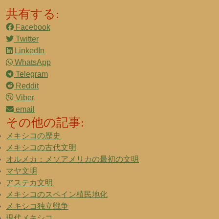
共有する:
Facebook
Twitter
LinkedIn
WhatsApp
Telegram
Reddit
Viber
email
その他の記事:
メキシコの歴史
メキシコの古代文明
オルメカ：メソアメリカの最初の文明
マヤ文明
アステカ文明
メキシコのスペイン植民地化
メキシコ独立戦争
現代メキシコ