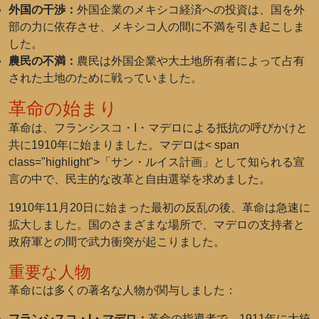
外国の干渉：
外国企業のメキシコ経済への投資は、国を外
部の力に依存させ、メキシコ人の間に不満を引き起こしま
した。
農民の不満：
農民は外国企業や大土地所有者によって占有
された土地のために戦っていました。
革命の始まり
革命は、
フランシスコ・I・マデロ
による抵抗の呼びかけと
共に1910年に始まりました。マデロは< span
class="highlight">「サン・ルイス計画」として知られる宣
言の中で、民主的な改革と自由選挙を求めました。
1910年11月20日に始まった最初の反乱の後、革命は急速に
拡大しました。国のさまざまな場所で、マデロの支持者と
政府軍との間で武力衝突が起こりました。
重要な人物
革命には多くの著名な人物が関与しました：
フランシスコ・I・マデロ：
革命の指導者で、1911年に大統