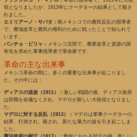
領となりましたが、1913年にクーデターの結果として殺さ
れました。
エミリアーノ・サパタ：
南メキシコでの農民反乱の指導者
で、農地改革と農民の権利のために戦ったことで知られて
います。
パンチョ・ビリャ：
メキシコ北部で、農業改革と資源の国
有化を求めた軍事指導者で革命家です。
革命の主な出来事
メキシコ革命の間に、多くの重要な出来事が起こりまし
た。その中には：
ディアスの追放（1911）：
激しい戦闘の後、ディアス政府
は辞職を余儀なくされ、マデロが新しい大統領となりまし
た。
マデロに対する反乱（1913）：
マデロは軍事クーデターの
結果、打倒され、殺され、新たな暴力の波を引き起こしま
した。
憲法政府の樹立（1917）：
数年にわたる対立の後、新しい