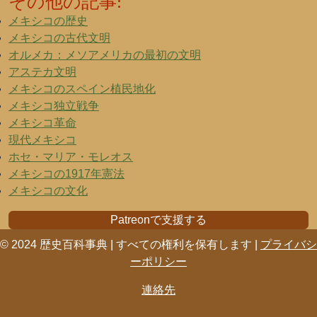
その他の記事:
メキシコの歴史
メキシコの古代文明
オルメカ：メソアメリカの最初の文明
アステカ文明
メキシコのスペイン植民地化
メキシコ独立戦争
メキシコ革命
現代メキシコ
ホセ・マリア・モレオス
メキシコの1917年憲法
メキシコの文化
Patreonで支援する
© 2024 歴史百科事典 | すべての権利を保有します |
プライバシ
ーポリシー
連絡先