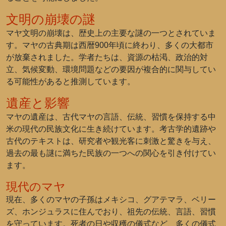
文明の崩壊の謎
マヤ文明の崩壊は、歴史上の主要な謎の一つとされていま
す。マヤの古典期は西暦900年頃に終わり、多くの大都市
が放棄されました。学者たちは、資源の枯渇、政治的対
立、気候変動、環境問題などの要因が複合的に関与してい
る可能性があると推測しています。
遺産と影響
マヤの遺産は、古代マヤの言語、伝統、習慣を保持する中
米の現代の民族文化に生き続けています。考古学的遺跡や
古代のテキストは、研究者や観光客に刺激と驚きを与え、
過去の最も謎に満ちた民族の一つへの関心を引き付けてい
ます。
現代のマヤ
現在、多くのマヤの子孫はメキシコ、グアテマラ、ベリー
ズ、ホンジュラスに住んでおり、祖先の伝統、言語、習慣
を守っています。死者の日や収穫の儀式など、多くの儀式