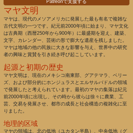
Patreonで支援する
マヤ文明
マヤは、現代のメソアメリカに発展した最も有名で複雑な
古代文明の一つです。紀元前2000年頃に始まり、マヤ文化
は古典期（西暦250年から900年）に最盛期を迎え、建築、
文字、カレンダー、芸術の形で膨大な遺産を残しました。
マヤは地域の他の民族に大きな影響を与え、世界中の研究
者の興味と賞賛を引き続き呼び起こしています。
起源と初期の歴史
マヤ文明は、現在のメキシコ南東部、グアテマラ、ベリー
ズ、および部分的にホンジュラスとエルサルバドルの領域
で発展したと考えられています。最初のマヤの集落は紀元
前2000年頃に出現し、その時から彼らは徐々に農業、工
芸、交易を発展させ、都市の成長と社会構造の複雑化に至
りました。
地理的区域
マヤの領域は、北の低地（ユカタン半島）、中央低地（グ