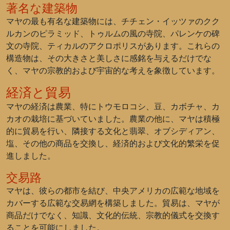
著名な建築物
マヤの最も有名な建築物には、チチェン・イッツァのクク
ルカンのピラミッド、トゥルムの風の寺院、パレンケの碑
文の寺院、ティカルのアクロポリスがあります。これらの
構造物は、その大きさと美しさに感銘を与えるだけでな
く、マヤの宗教的および宇宙的な考えを象徴しています。
経済と貿易
マヤの経済は農業、特にトウモロコシ、豆、カボチャ、カ
カオの栽培に基づいていました。農業の他に、マヤは積極
的に貿易を行い、隣接する文化と翡翠、オブシディアン、
塩、その他の商品を交換し、経済的および文化的繁栄を促
進しました。
交易路
マヤは、彼らの都市を結び、中央アメリカの広範な地域を
カバーする広範な交易網を構築しました。貿易は、マヤが
商品だけでなく、知識、文化的伝統、宗教的儀式を交換す
ることを可能にしました。