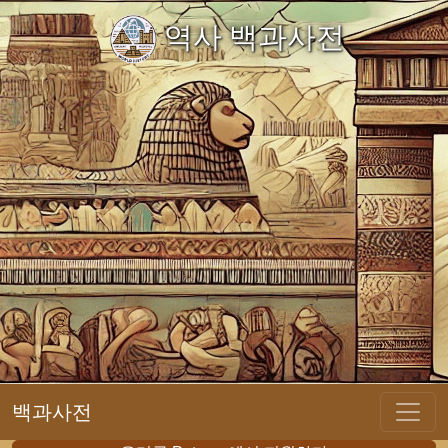
역사 백과사전
백과사전