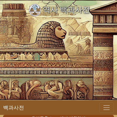
역사 백과사전
백과사전