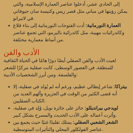
إلى الحادي عشر، أدخلوا عناصر العمارة الإسلامية، والتي
يمكن رؤيتها في مباني مثل قصر زيس وكنيسة سان جيوفاني
في لاتيرانو.
العمارة النورمانية:
أدت الفتوحات النورمانية إلى بناء قلاع
وكاتدرائيات مهيبة، مثل كاتدرائية باليرمو، التي تجمع عناصر
من أنماط معمارية مختلفة.
الأدب والفن
لعبت الأدب والفن الصقلي أيضًا دورًا هامًا في الحياة الثقافية
للمنطقة. في العصور الوسطى، كانت صقلية مركزًا للشعر
والفلسفة. ومن أبرز الشخصيات الأدبية:
بيتراكا:
شاعر إيطالي عظيم، ورغم أنه لم يُولد في صقلية، إلا
أنه قضى الكثير من الوقت في الجزيرة وألهم العديد من
الكتاب الصقليين.
لويدجي بيرانديللو:
حائز على جائزة نوبل، وُلِد في صقلية،
وأثرت أعماله على الأدب الحديث والمسرح بشكل كبير.
الشعر الشعبي الصقلي:
يمتلك تقليدًا غنيًا حيث يجمع بين
عناصر الفولكلور المحلي والتأثيرات المتوسطية.