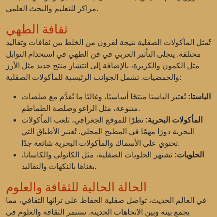
مراكز للتعليم والبحث العلمي.
ثقافة الطهي
تُمثل المأكولات الصقلية نتيجة لقرون من الخلط بين ثقافات وتقاليد
مختلفة. يتجلى التأثير العربي في فن الطهي في استخدام التوابل
مثل الكمون والكزبرة، بالإضافة إلى انتشار منتج جديد مثل الأرز
والحمضيات. تشمل الجوانب الرئيسية للمأكولات الصقلية:
الباستا:
تُعتبر الباستا منتجًا أساسيًا، وغالبًا ما تُقدَّم مع صلصات
متنوعة، مثل الراغو وصلصة الطماطم.
المأكولات البحرية:
نظرًا للموقع الجغرافي، تلعب المأكولات
البحرية دورًا مهمًا في المطبخ المحلي. تُعتبر الأطباق التي
تحتوي على الأسماك والمأكولات البحرية شائعة جدًا.
الحلويات:
تشتهر الحلويات الصقلية، مثل الكانولي والكاساتا،
بغناها بالنكهات والتقاليد.
الحالة الحالية للثقافة والعلوم
في العالم الحديث، تواصل صقلية الحفاظ على تراثها الثقافي، مما
يجمع بينه وبين الاتجاهات الحديثة. تستمر الثقافة والعلوم في