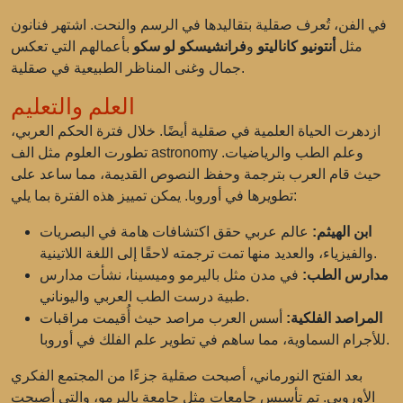
في الفن، تُعرف صقلية بتقاليدها في الرسم والنحت. اشتهر فنانون
مثل
أنتونيو كاناليتو
و
فرانشيسكو لو سكو
بأعمالهم التي تعكس
جمال وغنى المناظر الطبيعية في صقلية.
العلم والتعليم
ازدهرت الحياة العلمية في صقلية أيضًا. خلال فترة الحكم العربي،
تطورت العلوم مثل الف astronomy وعلم الطب والرياضيات.
حيث قام العرب بترجمة وحفظ النصوص القديمة، مما ساعد على
تطويرها في أوروبا. يمكن تمييز هذه الفترة بما يلي:
ابن الهيثم:
عالم عربي حقق اكتشافات هامة في البصريات
والفيزياء، والعديد منها تمت ترجمته لاحقًا إلى اللغة اللاتينية.
مدارس الطب:
في مدن مثل باليرمو وميسينا، نشأت مدارس
طبية درست الطب العربي واليوناني.
المراصد الفلكية:
أسس العرب مراصد حيث أُقيمت مراقبات
للأجرام السماوية، مما ساهم في تطوير علم الفلك في أوروبا.
بعد الفتح النورماني، أصبحت صقلية جزءًا من المجتمع الفكري
الأوروبي. تم تأسيس جامعات مثل جامعة باليرمو، والتي أصبحت