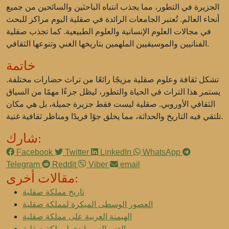
الجزيرة في التطور، مما يجذب انتباه الباحثين والسائحين من جميع
أنحاء العالم. تُعتبر الجامعات الرائدة في صقلية اليوم مراكز للبحث
في مجالات العلوم الإنسانية والعلوم الطبيعية. كما تجذب صقلية
الفنانيين والموسيقيين الملهمين بتاريخها الغني وتنوعها الثقافي.
خاتمة
تشكل ثقافة وعلوم صقلية مزيجًا رائعًا من تراث حضارات مختلفة.
يستمر هذا التراث في الحياة والتطور، ليظل جزءًا مهمًا من السياق
الثقافي الأوروبي. صقلية ليست فقط جزيرة جميلة، بل هي مكان
تلتقي فيه التاريخ والحداثة، مما يخلق جوًا فريدًا ومناظر ثقافية غنية.
شارك:
Facebook
Twitter
LinkedIn
WhatsApp
Telegram
Reddit
Viber
email
مقالات أخرى:
تاريخ مملكة صقلية
العصور الوسطى المبكرة لمملكة صقلية
الهيمنة العربية على مملكة صقلية
الغزو النورماندي لمملكة صقلية