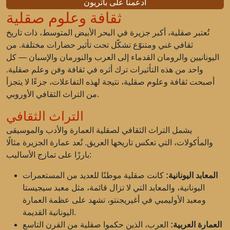
ادعمنا على باتريون
ثقافة وعلوم صقلية
تُعتبر صقلية، أكبر جزيرة في البحر الأبيض المتوسط، ذات تاريخ
ثقافي غني ومتنوّع تشكّل تحت تأثير حضارات مختلفة. من
اليونانيين والرومان القدماء إلى العرب والنورمان والإسبان — كل
واحد من هذه التأثيرات ترك أثره في ثقافة وفن وعلم صقلية.
أصبحت ثقافة وعلوم صقلية، نتيجة لهذه التفاعلات، جزءًا لا يتجزأ
من التراث الثقافي الأوروبي.
التراث الثقافي
يشمل التراث الثقافي لصقلية العمارة والأدب والموسيقى
والمأكولات، التي تعكس تاريخها العريق. تُعد عمارة الجزيرة مثالًا
بارزًا على تمازج الأساليب:
المعابد اليونانية:
كانت صقلية موطنًا للعديد من المستعمرات
اليونانية، والمعابد التي لا تزال قائمة، مثل معبد سيجيستا
ومعبد الأوليمبي في أغيريجنتو، تشهد على عظمة العمارة
اليونانية القديمة.
العمارة العربية:
العرب، الذين حكموا صقلية من القرن التاسع