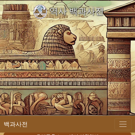
역사 백과사전
백과사전