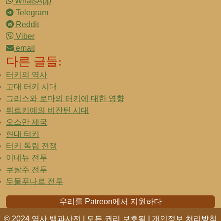
WhatsApp
Telegram
Reddit
Viber
email
다른 글들:
터키의 역사
고대 터키 시대
그리스와 로마의 터키에 대한 영향
튀르키예의 비잔틴 시대
오스만 제국
현대 터키
터키 독립 전쟁
이네뉴 전투
쿠탈주 전투
두물푸나르 전투
우리를 Patreon에서 지원하다
© 2024 역사 백과사전 | 모든 권리 보호됨 |
개인정보 처리방침