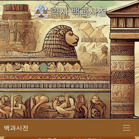
역사 백과사전
백과사전