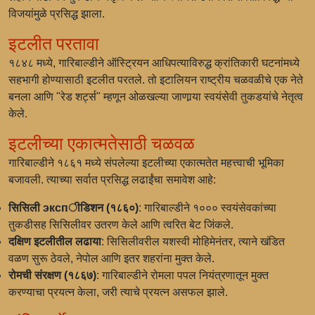
विजयांमुळे प्रसिद्ध झाला.
इटलीत परतावा
१८४८ मध्ये, गारिबाल्डीने ऑस्ट्रियन आधिपत्याविरुद्ध क्रांतिकारी घटनांमध्ये
सहभागी होण्यासाठी इटलीत परतले. तो इटालियन राष्ट्रीय चळवळीचे एक नेते
बनला आणि "रेड शर्ट्स" म्हणून ओळखल्या जाणार्‍या स्वयंसेवी तुकडयांचे नेतृत्व
केले.
इटलीच्या एकात्मतेसाठी चळवळ
गारिबाल्डीने १८६१ मध्ये संपलेल्या इटलीच्या एकात्मतेत महत्त्वाची भूमिका
बजावली. त्याच्या सर्वात प्रसिद्ध लढाईंचा समावेश आहे:
सिसिली экспीडिशन (१८६०)
: गारिबाल्डीने १००० स्वयंसेवकांच्या
तुकडीसह सिसिलीवर उतरण केले आणि त्वरित बेट जिंकले.
दक्षिण इटलीतील लढाया
: सिसिलीवरील यशस्वी मोहिमेनंतर, त्याने खंडित
वळण सुरू ठेवले, नेपोल आणि इतर शहरांना मुक्त केले.
रोमची संरक्षण (१८६७)
: गारिबाल्डीने रोमला पपल नियंत्रणातून मुक्त
करण्याचा प्रयत्न केला, जरी त्याचे प्रयत्न असफल झाले.