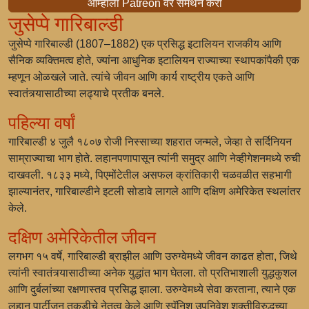
आम्हाला Patreon वर समर्थन करा
जुसेप्पे गारिबाल्डी
जुसेप्पे गारिबाल्डी (1807–1882) एक प्रसिद्ध इटालियन राजकीय आणि
सैनिक व्यक्तिमत्व होते, ज्यांना आधुनिक इटालियन राज्याच्या स्थापकांपैकी एक
म्हणून ओळखले जाते. त्यांचे जीवन आणि कार्य राष्ट्रीय एकते आणि
स्वातंत्र्यासाठीच्या लढ्याचे प्रतीक बनले.
पहिल्या वर्षां
गारिबाल्डी ४ जुलै १८०७ रोजी निस्साच्या शहरात जन्मले, जेव्हा ते सर्दिनियन
साम्राज्याचा भाग होते. लहानपणापासून त्यांनी समुद्र आणि नेव्हीगेशनमध्ये रुची
दाखवली. १८३३ मध्ये, पिएमोंटेतील असफल क्रांतिकारी चळवळीत सहभागी
झाल्यानंतर, गारिबाल्डीने इटली सोडावे लागले आणि दक्षिण अमेरिकेत स्थलांतर
केले.
दक्षिण अमेरिकेतील जीवन
लगभग १५ वर्षे, गारिबाल्डी ब्राझील आणि उरुग्वेमध्ये जीवन काढत होता, जिथे
त्यांनी स्वातंत्र्यासाठीच्या अनेक युद्धांत भाग घेतला. तो प्रतिभाशाली युद्धकुशल
आणि दुर्बलांच्या रक्षणास्तव प्रसिद्ध झाला. उरुग्वेमध्ये सेवा करताना, त्याने एक
लहान पार्टीजन तुकडीचे नेतृत्व केले आणि स्पॅनिश उपनिवेश शक्तीविरुद्धच्या