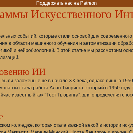
Поддержать нас на Patreon
аммы Искусственного Инт
ельных событий, которые стали основой для современного 
ния в области машинного обучения и автоматизации обра
огикой и нейробиологией. В этой статье мы рассмотрим о
ализаций.
новению ИИ
 были заложены еще в начале XX века, однако лишь в 1950
 шагом стала работа Алан Тьюринга, который в 1950 году 
, сейчас известный как "Тест Тьюринга", для определения 
е
ком колледже, которая стала важной вехой в истории иску
жон Маккарти, Марвин Минский, Норта Дэвидсон и другие. О