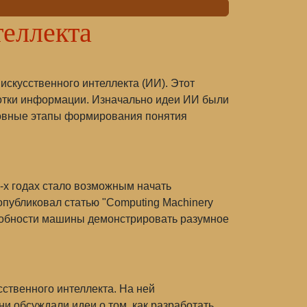
еллекта
искусственного интеллекта (ИИ). Этот
ботки информации. Изначально идеи ИИ были
сновные этапы формирования понятия
-х годах стало возможным начать
опубликовал статью "Computing Machinery
способности машины демонстрировать разумное
сственного интеллекта. На ней
ни обсуждали идеи о том, как разработать