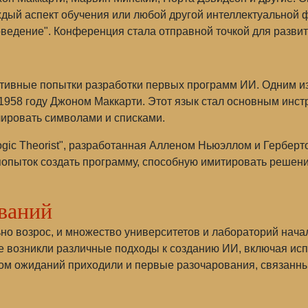
дый аспект обучения или любой другой интеллектуальной ф
ведение". Конференция стала отправной точкой для развит
тивные попытки разработки первых программ ИИ. Одним и
1958 году Джоном Маккарти. Этот язык стал основным инст
лировать символами и списками.
Logic Theorist", разработанная Алленом Ньюэллом и Гербе
 попыток создать программу, способную имитировать реше
ований
льно возрос, и множество университетов и лабораторий на
е возникли различные подходы к созданию ИИ, включая исп
том ожиданий приходили и первые разочарования, связанны