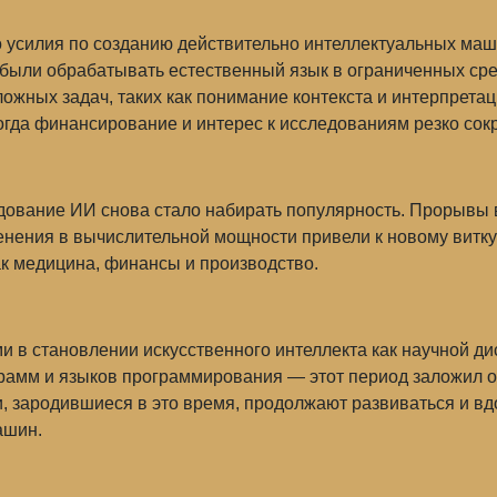
то усилия по созданию действительно интеллектуальных ма
были обрабатывать естественный язык в ограниченных сред
ожных задач, таких как понимание контекста и интерпрета
когда финансирование и интерес к исследованиям резко сок
ледование ИИ снова стало набирать популярность. Прорывы 
енения в вычислительной мощности привели к новому витку
ак медицина, финансы и производство.
и в становлении искусственного интеллекта как научной д
грамм и языков программирования — этот период заложил 
и, зародившиеся в это время, продолжают развиваться и в
ашин.