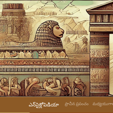
ప్రాచీన ప్రపంచం
మధ్యయుగాల
ఎన్‌సైక్లోపెడియా