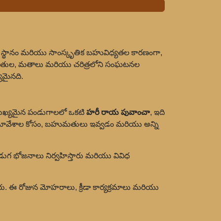
ోళిక స్థానం మరియు సాంస్కృతిక బహువిధ్యతల కారణంగా,
క జాతుల, మతాలు మరియు చరిత్రలోని సంఘటనల
యమైనది.
ముఖ్యమైన పండుగాలలో ఒకటి
హరీ రాయ పువాంచా
, ఇది
సమావేశాల కోసం, బహుమతులు ఇవ్వడం మరియు అన్ని
, పండుగ భోజనాలు నిర్వహిస్తారు మరియు వివిధ
 ఈ రోజున మోహరాలు, క్రీడా కార్యక్రమాలు మరియు