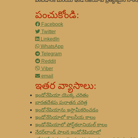
పెంచడానికి మరియు ఇండోనీజియాకు ప్రత్యేకమైన సాం
పంచుకోండి:
Facebook
Twitter
LinkedIn
WhatsApp
Telegram
Reddit
Viber
email
ఇతర వ్యాసాలు:
ఇండోనేషియా యొక్క చరితం
భారతదేశపు పురాతన చరిత్ర
ఇండోనేషియాను ఇస్లామీకరించడం
ఇండోనేసియాలో కాలనీయ కాలం
ఇండోనేషియాలో పోస్ట్‌కలానియల్ కాలం
నేదర్‌లాండ్ పాలన ఇండోనేషియాలో