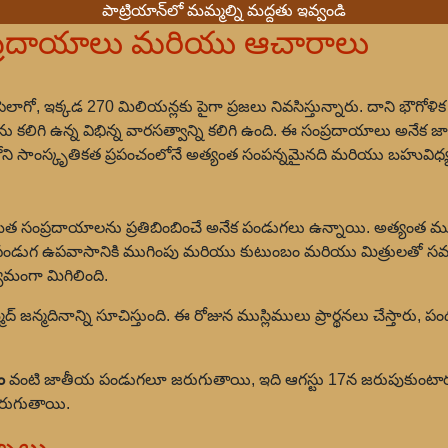
పాట్రియాన్‌లో మమ్మల్ని మద్దతు ఇవ్వండి
ప్రదాయాలు మరియు ఆచారాలు
పెలాగో, ఇక్కడ 270 మిలియన్లకు పైగా ప్రజలు నివసిస్తున్నారు. దాని భౌగ
లిగి ఉన్న విభిన్న వారసత్వాన్ని కలిగి ఉంది. ఈ సంప్రదాయాలు అనే
ోని సాంస్కృతికత ప్రపంచంలోనే అత్యంత సంపన్నమైనది మరియు బహువిధ్
త సంప్రదాయాలను ప్రతిబింబించే అనేక పండుగలు ఉన్నాయి. అత్యంత 
 ఈ పండుగ ఉపవాసానికి ముగింపు మరియు కుటుంబం మరియు మిత్రులతో 
ంగా మిగిలింది.
్మద్ జన్మదినాన్ని సూచిస్తుంది. ఈ రోజున ముస్లిములు ప్రార్థనలు చేస్తారు
ం
వంటి జాతీయ పండుగలూ జరుగుతాయి, ఇది ఆగస్టు 17న జరుపుకుంటారు.
 జరుగుతాయి.