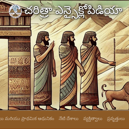
చరిత్రా ఎన్సైక్లోపిడియా
ు మరియు ప్రాథమిక ఆధునికం
నేటి దేశాలు
వ్యక్తిత్వాలు
ప్రవృత్తులు