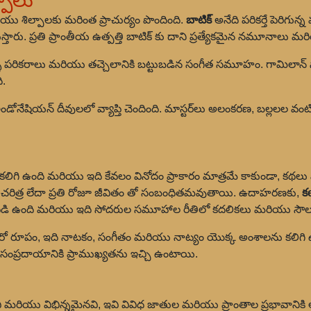
పాలు
 శిల్పాలకు మరింత ప్రాచుర్యం పొందింది.
బాటిక్
అనేది పరికర్తే పెరిగున్న ముడి
తారు. ప్రతి ప్రాంతీయ ఉత్పత్తి బాటిక్ కు దాని ప్రత్యేకమైన నమూనాలు మర
్ళ పరికరాలు మరియు తచ్చెలానికి బట్టుబడిన సంగీత సమూహం. గామిల
ి.
ోనేషియన్ దీవులలో వ్యాప్తి చెందింది. మాస్టర్‌లు అలంకరణ, బల్లలల వంటి వివ
కలిగి ఉంది మరియు ఇది కేవలం వినోదం ప్రాకారం మాత్రమే కాకుండా, కథలు
, చరిత్ర లేదా ప్రతి రోజూ జీవితం తో సంబంధితమవుతాయి. ఉదాహరణకు,
క
ఉంది మరియు ఇది సోదరుల సమూహాల రీతిలో కదలికలు మరియు సౌలభ్
ో రూపం, ఇది నాటకం, సంగీతం మరియు నాట్యం యొక్క అంశాలను కలిగి 
సంప్రదాయానికి ప్రాముఖ్యతను ఇచ్చి ఉంటాయి.
 మరియు విభిన్నమైనవి, ఇవి వివిధ జాతుల మరియు ప్రాంతాల ప్రభావాన