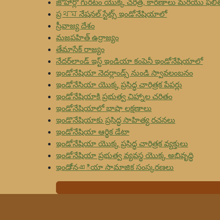
జోహార్లో గురటం యొక్క చరిత్ర, కారణాలు మరియు ఫలి
ప్రথম నేషనల్ స్టేట్స్ ఇండోనేషియాలో
స్రీవాజ్య దేశం
మజపహిత్ ఉర్రాజ్యం
తేమాసేక్ రాజ్యం
నేదర్‌లాండ్ ఇస్ట్ ఇండియా కంపెనీ ఇండోనేషియాలో
ఇండోనేషియా నెదర్లాండ్స్ నుండి స్వావలంబనం
ఇండోనేసియా యొక్క ప్రసిద్ధ చారిత్రక పేపర్లు
ఇండోనేషియాకి ప్రభుత్వ చిహ్నాల చరితం
ఇండోనేషియాలో భాషా లక్షణాలు
ఇండొనేషియాకు ప్రసిద్ధ సాహిత్య రచనలు
ఇండోనేషియా ఆర్థిక డేటా
ఇండోనేషియా యొక్క ప్రసిద్ధ చారిత్రక వ్యక్తులు
ఇండోనేషియా ప్రభుత్వ వ్యవస్థ యొక్క అభివృద్ధి
ఇండోనേഷియా సామాజిక సంస్కరణలు