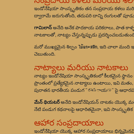
సంప్రదాయ కళలు మరియు శిల్
ఇండోనేషియా సాంస్కృతికం తన సంప్రదాయ కళలు మరియు
ద్వారామే జరుగుతోంది, తదుపరి దాన్ని రంగులతో పూడుస్
గామిలాన్
అనేది అనేక పాదకాయ పరికరాలు, పాత కాళ
నాటకాలతో, నాట్యం చేస్తున్నప్పుడు ప్రదర్శించబడుతుంద
మరో ముఖ్యమైన శిల్పం
ไม้แกะสลัก
, ఇది చాలా మంది ఇండ
చెబుతుంది.
నాట్యాలు మరియు నాటకాలు
నాట్యం ఇండోనేషియా సాంస్కృతికంలో కీలకమైన స్థానం 
ప్రాంతంలో ప్రత్యేకమైన నాట్యాలు ఉంటాయి, ఇవి మతం
పురాతన భారతీయ పండుగ "ರಾಮాయಣ" పై ఆధారపడి 
మేన్ థియటర్
అనేది ఇండోనేషియన్ నాటకం యొక్క మర
నేటి పండుగ కథనాలపై ఆధారితమైనా, ఇవి సాంస్కృతిక 
ఆహార సంప్రదాయాలు
ఇండోనేషియా యొక్క ఆహార సంప్రదాయాలు భిన్నమైనవి