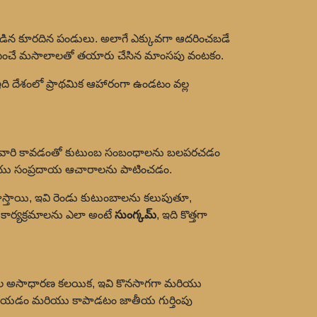
న కూరదిన పండులు. అలాగే ఎక్కువగా ఆదరించబడే
ాసించే మసాలాలతో తయారు చేసిన మాంసపు వంటకం.
ది దేశంలో ప్రాథమిక ఆహారంగా ఉండటం వల్ల
రాలవారి కావడంతో కుటుంబ సంబంధాలను బలపరచడం
మరియు సంప్రదాయ ఆచారాలను పాటించడం.
హిస్తాయి, ఇవి రెండు కుటుంబాలను కలుపుతూ,
కార్యక్రమాలను ఎలా అంటే
సుంగ్కమ్
, ఇది కొత్తగా
లువల అసాధారణ కలయిక, ఇవి కొనసాగగా మరియు
ం చేయడం మరియు కాపాడటం జాతీయ గుర్తింపు