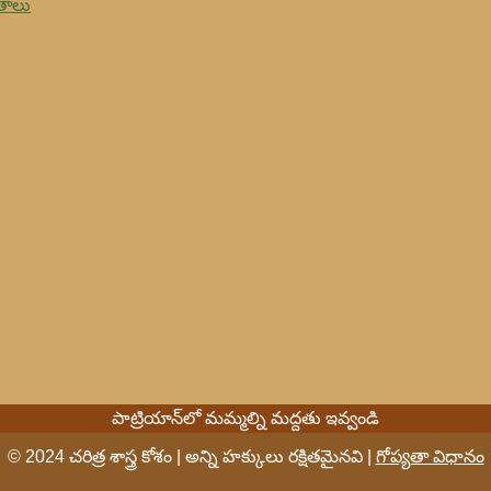
తాలు
పాట్రియాన్‌లో మమ్మల్ని మద్దతు ఇవ్వండి
© 2024 చరిత్ర శాస్త్ర కోశం | అన్ని హక్కులు రక్షితమైనవి |
గోప్యతా విధానం