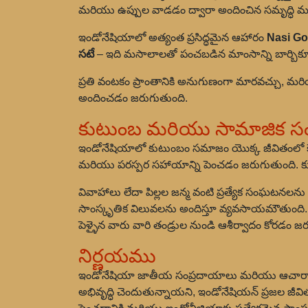
మరియు ఉప్పుల వాడడం ద్వారా అందించిన సమృద్ధి మర
ఇండోనేషియాలో అత్యంత ప్రసిద్ధమైన ఆహారం
Nasi G
సటే
– ఇది మసాలాలతో పంచబడిన మాంసాన్ని బార్బి
ప్రతి వంటకం ప్రాంతానికి అనుగుణంగా మారవచ్చు, మ
అందించడం జరుగుతుంది.
కుటుంబ మరియు సామాజిక స
ఇండోనేషియాలో కుటుంబం సమాజం యొక్క జీవితంలో 
మరియు పరస్పర సహాయాన్ని పెంచడం జరుగుతుంది. కు
వివాహాలు లేదా పిల్లల జన్మ వంటి ప్రత్యేక సంఘటనలన
సాంస్కృతిక విలువలను అందిస్తూ వ్యవసాయమౌతుంది
పెళ్ళైన వారు వారి తండ్రుల నుండి ఆశీర్వాదం కోరడం జ
నిర్ణయము
ఇండోనేషియా జాతీయ సంప్రదాయాలు మరియు ఆచారాలు 
అభివృద్ధి చెందుతున్నాయని, ఇండోనేషియన్ ప్రజల 