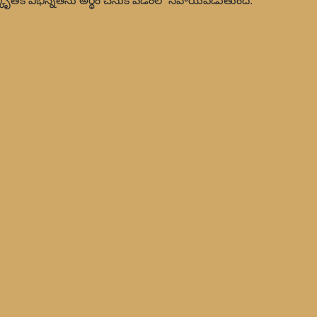
స్కృతిక విభిన్నతను అర్థం చేసుకోవడంలో సహాయపడుతుంది.