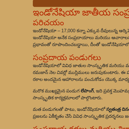
ఇండోనేషియా జాతీయ సం
పరిచయం
ఇండోనేషియా – 17,000 కన్నా ఎక్కువ దీవులున్న ఆర్కి
ఇండోనేషియా అనేక సంప్రదాయాలు మరియు ఆచారాలను క
ప్రభావంతో రూపొందించబడ్డాయి, దీంతో ఇండోనేషియాల
సంప్రదాయ పండుగలు
ఇండోనేషియాలో వివిధ జాతుల సాంస్కృతిక మరియు మ
రమజాన్ నెల చివర్లో ముస్లిములు జరుపుకుంటారు.
రకాల అందమైన ఆహారాలను పంచుకోడం యొక్క మాధ్యమ
మరొక ముఖ్యమైన పండుగ
లేపాంగ్
, ఇది ప్రవక్త మొహమ
సాంస్కృతిక కార్యక్రమాలలో పాల్గొంటారు.
మత పండుగలతో పాటు, ఇండోనేషియాలో
స్వతంత్ర దిన
ప్రజలను ఏకీకృతం చేసే వివిధ సాంస్కృతిక ప్రదర్శనలు