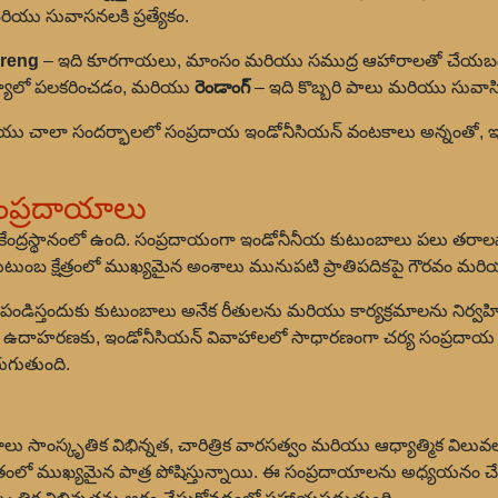
ియు సువాసనలకి ప్రత్యేకం.
oreng
– ఇది కూరగాయలు, మాంసం మరియు సముద్ర ఆహారాలతో చేయబడి
క్యూలో పలకరించడం, మరియు
రెండాంగ్
– ఇది కొబ్బరి పాలు మరియు సువ
రియు చాలా సందర్భాలలో సంప్రదాయ ఇండోనీసియన్ వంటకాలు అన్నంతో, ఇ
ంప్రదాయాలు
కేంద్రస్థానంలో ఉంది. సంప్రదాయంగా ఇండోనీనీయ కుటుంబాలు పలు త
టుంబ క్షేత్రంలో ముఖ్యమైన అంశాలు మునుపటి ప్రాతిపదికపై గౌరవం 
ు పండిస్తందుకు కుటుంబాలు అనేక రీతులను మరియు కార్యక్రమాలను నిర్వ
. ఉదాహరణకు, ఇండోనీసియన్ వివాహాలలో సాధారణంగా చర్య సంప్రదాయ 
రుగుతుంది.
సాంస్కృతిక విభిన్నత, చారిత్రిక వారసత్వం మరియు ఆధ్యాత్మిక వి
జీవితంలో ముఖ్యమైన పాత్ర పోషిస్తున్నాయి. ఈ సంప్రదాయాలను అధ్యయన