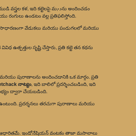
 వస్త్రల కళ, ఇది కట్టెలపై మومను అందించడం
ియు రంగులు ఉండటం వల్ల ప్రతిఫలిస్తోంది.
ాన్ సాధారణంగా వేడుకలు మరియు పండుగలలో మరియు
ిధ ఉత్పత్తుల సృష్టి చేస్తారు, ప్రతి కట్టె తన కథను
 మరియు పురాణాలను అందించడానికి ఒక మార్గం. ప్రతి
etchack నాట్యం
, ఇది బాలిలో ప్రదర్శించబడింది, ఇది
యం ద్వారా చేయబడింది.
ఉంటుంది. ప్రదర్శనలు తరచుగా పురాణాలు మరియు
ికి ఆధారితమే. ఇండోనేషియన్ వంటకం తాజా మసాలాలు