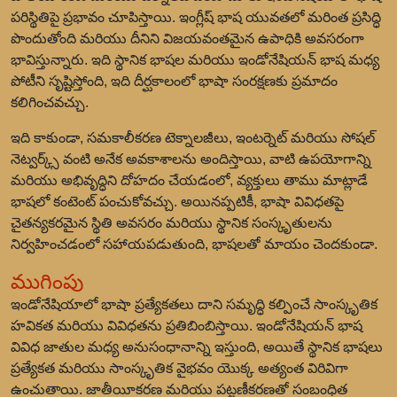
పరిస్థితిపై ప్రభావం చూపిస్తాయి. ఇంగ్లీష్ భాష యువతలో మరింత ప్రసిద్ధి
పొందుతోంది మరియు దీనిని విజయవంతమైన ఉపాధికి అవసరంగా
భావిస్తున్నారు. ఇది స్థానిక భాషల మరియు ఇండోనేషియన్ భాష మధ్య
పోటీని సృష్టిస్తోంది, ఇది దీర్ఘకాలంలో భాషా సంరక్షణకు ప్రమాదం
కలిగించవచ్చు.
ఇది కాకుండా, సమకాలీకరణ టెక్నాలజీలు, ఇంటర్నెట్ మరియు సోషల్
నెట్వర్క్స్ వంటి అనేక అవకాశాలను అందిస్తాయి, వాటి ఉపయోగాన్ని
మరియు అభివృద్ధిని దోహదం చేయడంలో, వ్యక్తులు తాము మాట్లాడే
భాషలో కంటెంట్ పంచుకోవచ్చు. అయినప్పటికీ, భాషా వివిధతపై
చైతన్యకరమైన స్థితి అవసరం మరియు స్థానిక సంస్కృతులను
నిర్వహించడంలో సహాయపడుతుంది, భాషలతో మాయం చెందకుండా.
ముగింపు
ఇండోనేషియాలో భాషా ప్రత్యేకతలు దాని సమృద్ధి కల్పించే సాంస్కృతిక
హవికత మరియు వివిధతను ప్రతిబింబిస్తాయి. ఇండోనేషియన్ భాష
వివిధ జాతుల మధ్య అనుసంధానాన్ని ఇస్తుంది, అయితే స్థానిక భాషలు
ప్రత్యేకత మరియు సాంస్కృతిక వైభవం యొక్క అత్యంత విరివిగా
ఉంచుతాయి. జాతీయీకరణ మరియు పట్టణీకరణతో సంబంధిత