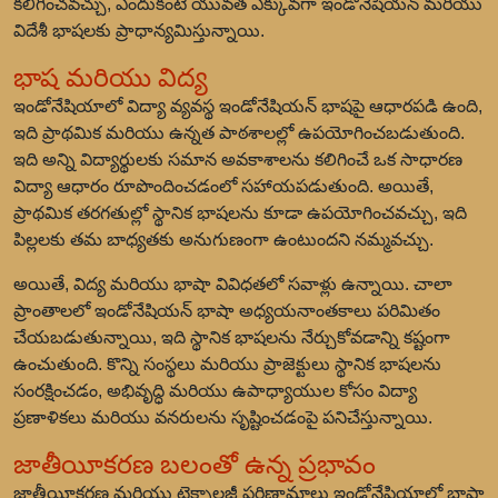
కలిగించవచ్చు, ఎందుకంటే యువత ఎక్కువగా ఇండోనేషియన్ మరియు
విదేశీ భాషలకు ప్రాధాన్యమిస్తున్నాయి.
భాష మరియు విద్య
ఇండోనేషియాలో విద్యా వ్యవస్థ ఇండోనేషియన్ భాషపై ఆధారపడి ఉంది,
ఇది ప్రాథమిక మరియు ఉన్నత పాఠశాలల్లో ఉపయోగించబడుతుంది.
ఇది అన్ని విద్యార్థులకు సమాన అవకాశాలను కలిగించే ఒక సాధారణ
విద్యా ఆధారం రూపొందించడంలో సహాయపడుతుంది. అయితే,
ప్రాథమిక తరగతుల్లో స్థానిక భాషలను కూడా ఉపయోగించవచ్చు, ఇది
పిల్లలకు తమ బాధ్యతకు అనుగుణంగా ఉంటుందని నమ్మవచ్చు.
అయితే, విద్య మరియు భాషా వివిధతలో సవాళ్లు ఉన్నాయి. చాలా
ప్రాంతాలలో ఇండోనేషియన్ భాషా అధ్యయనాంతకాలు పరిమితం
చేయబడుతున్నాయి, ఇది స్థానిక భాషలను నేర్చుకోవడాన్ని కష్టంగా
ఉంచుతుంది. కొన్ని సంస్థలు మరియు ప్రాజెక్టులు స్థానిక భాషలను
సంరక్షించడం, అభివృద్ధి మరియు ఉపాధ్యాయుల కోసం విద్యా
ప్రణాళికలు మరియు వనరులను సృష్టించడంపై పనిచేస్తున్నాయి.
జాతీయీకరణ బలంతో ఉన్న ప్రభావం
జాతీయీకరణ మరియు టెక్నాలజీ పరిణామాలు ఇండోనేషియాలో భాషా