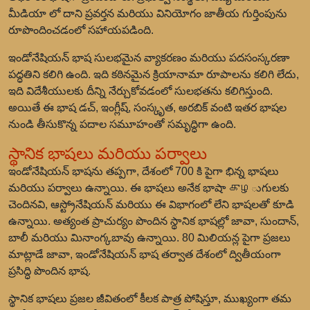
మీడియా లో దాని ప్రవర్తన మరియు వినియోగం జాతీయ గుర్తింపును
రూపొందించడంలో సహాయపడింది.
ఇండోనేషియన్ భాష సులభమైన వ్యాకరణం మరియు పదసంస్కరణా
పద్ధతిని కలిగి ఉంది. ఇది కఠినమైన క్రియానామా రూపాలను కలిగి లేదు,
ఇది విదేశీయులకు దీన్ని నేర్చుకోవడంలో సులభతను కలిగిస్తుంది.
అయితే ఈ భాష డచ్, ఇంగ్లీష్, సంస్కృత, అరబిక్ వంటి ఇతర భాషల
నుండి తీసుకొన్న పదాల సమూహంతో సమృద్ధిగా ఉంది.
స్థానిక భాషలు మరియు పర్వాలు
ఇండోనేషియన్ భాషను తప్పగా, దేశంలో 700 కి పైగా భిన్న భాషలు
మరియు పర్వాలు ఉన్నాయి. ఈ భాషలు అనేక భాషా குழుగులకు
చెందినవి, ఆస్ట్రోనేషియన్ మరియు ఈ విభాగంలో లేని భాషలతో కూడి
ఉన్నాయి. అత్యంత ప్రాచుర్యం పొందిన స్థానిక భాషల్లో జావా, సుందాన్,
బాలీ మరియు మినాంగ్కబావు ఉన్నాయి. 80 మిలియన్ల పైగా ప్రజలు
మాట్లాడే జావా, ఇండోనేషియన్ భాష తర్వాత దేశంలో ద్వితీయంగా
ప్రసిద్ధి పొందిన భాష.
స్థానిక భాషలు ప్రజల జీవితంలో కీలక పాత్ర పోషిస్తూ, ముఖ్యంగా తమ