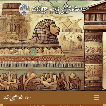
చరిత్రా ఎన్సైక్లోపిడియా
ఎన్‌సైక్లోపెడియా