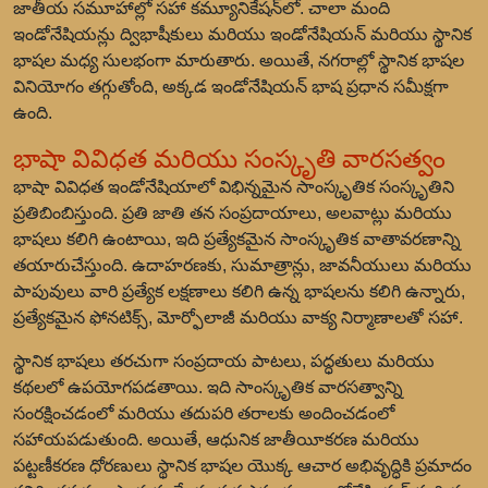
జాతీయ సమూహాల్లో సహా కమ్యూనికేషన్‌లో. చాలా మంది
ఇండోనేషియన్లు ద్విభాషీకులు మరియు ఇండోనేషియన్ మరియు స్థానిక
భాషల మధ్య సులభంగా మారుతారు. అయితే, నగరాల్లో స్థానిక భాషల
వినియోగం తగ్గుతోంది, అక్కడ ఇండోనేషియన్ భాష ప్రధాన సమీక్షగా
ఉంది.
భాషా వివిధత మరియు సంస్కృతి వారసత్వం
భాషా వివిధత ఇండోనేషియాలో విభిన్నమైన సాంస్కృతిక సంస్కృతిని
ప్రతిబింబిస్తుంది. ప్రతి జాతి తన సంప్రదాయాలు, అలవాట్లు మరియు
భాషలు కలిగి ఉంటాయి, ఇది ప్రత్యేకమైన సాంస్కృతిక వాతావరణాన్ని
తయారుచేస్తుంది. ఉదాహరణకు, సుమాత్రాన్లు, జావనీయులు మరియు
పాపువులు వారి ప్రత్యేక లక్షణాలు కలిగి ఉన్న భాషలను కలిగి ఉన్నారు,
ప్రత్యేకమైన ఫోనటిక్స్, మోర్ఫోలాజీ మరియు వాక్య నిర్మాణాలతో సహా.
స్థానిక భాషలు తరచుగా సంప్రదాయ పాటలు, పద్ధతులు మరియు
కథలలో ఉపయోగపడతాయి. ఇది సాంస్కృతిక వారసత్వాన్ని
సంరక్షించడంలో మరియు తదుపరి తరాలకు అందించడంలో
సహాయపడుతుంది. అయితే, ఆధునిక జాతీయీకరణ మరియు
పట్టణీకరణ ధోరణులు స్థానిక భాషల యొక్క ఆచార అభివృద్ధికి ప్రమాదం