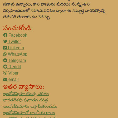
సవాళ్లు ఉన్నాయి, కాని భాషలను మరియు సంస్కృతిని
నిర్వహించడంతో సహాయపడటం ద్వారా ఈ సమృద్ధి వారసత్వాన్ని
తదుపరి తరాలకు ఉంచవచ్చు.
పంచుకోండి:
Facebook
Twitter
LinkedIn
WhatsApp
Telegram
Reddit
Viber
email
ఇతర వ్యాసాలు:
ఇండోనేషియా యొక్క చరితం
భారతదేశపు పురాతన చరిత్ర
ఇండోనేషియాను ఇస్లామీకరించడం
ఇండోనేసియాలో కాలనీయ కాలం