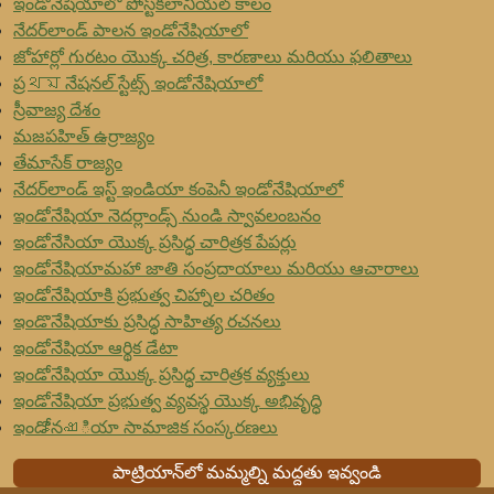
ఇండోనేషియాలో పోస్ట్‌కలానియల్ కాలం
నేదర్‌లాండ్ పాలన ఇండోనేషియాలో
జోహార్లో గురటం యొక్క చరిత్ర, కారణాలు మరియు ఫలితాలు
ప్రথম నేషనల్ స్టేట్స్ ఇండోనేషియాలో
స్రీవాజ్య దేశం
మజపహిత్ ఉర్రాజ్యం
తేమాసేక్ రాజ్యం
నేదర్‌లాండ్ ఇస్ట్ ఇండియా కంపెనీ ఇండోనేషియాలో
ఇండోనేషియా నెదర్లాండ్స్ నుండి స్వావలంబనం
ఇండోనేసియా యొక్క ప్రసిద్ధ చారిత్రక పేపర్లు
ఇండోనేషియామహా జాతి సంప్రదాయాలు మరియు ఆచారాలు
ఇండోనేషియాకి ప్రభుత్వ చిహ్నాల చరితం
ఇండొనేషియాకు ప్రసిద్ధ సాహిత్య రచనలు
ఇండోనేషియా ఆర్థిక డేటా
ఇండోనేషియా యొక్క ప్రసిద్ధ చారిత్రక వ్యక్తులు
ఇండోనేషియా ప్రభుత్వ వ్యవస్థ యొక్క అభివృద్ధి
ఇండోనേഷియా సామాజిక సంస్కరణలు
పాట్రియాన్‌లో మమ్మల్ని మద్దతు ఇవ్వండి