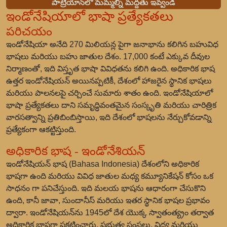
పాట్రియాన్‌లో మమ్మల్ని మద్దతు ఇవ్వండి
ఇండోనేషియాలో భాషా ప్రత్యేకతలు
పరిచయం
ఇండోనేషియా అనేది 270 మిలియన్ల పైగా జనాభాను కలిగిన బహువిధ
భాషలు మరియు బహు జాతుల దేశం. 17,000 కంటే ఎక్కువ దీవుల
నిర్మాణంతో, ఇది విస్తృత భాషా వివిధతను కలిగి ఉంది. అధికారిక భాష
ఉత్తర ఇండోనేషియన్ అయినప్పటికీ, దేశంలో హాజరైన స్థానిక భాషలు
మరియు పాలనలపై చర్చించే సుమారు శాతం ఉంది. ఇండోనేషియాలో
భాషా ప్రత్యేకతలు దాని సమృద్ధివంతమైన సంస్కృతి మరియు చారిత్రిక
వారసత్వాన్ని ప్రతిబింబిస్తాయి, ఇది దేశంలో భాషలను నేర్చుకోవడాన్ని
ప్రత్యేకంగా ఆకట్టిస్తుంది.
అధికారిక భాష - ఇండోనేశియన్
ఇండోనేషియన్ భాష (Bahasa Indonesia) దేశంలోని అధికారిక
భాషగా ఉంది మరియు వివిధ జాతుల మధ్య కమ్యూనికేషన్ కోసం ఒక
సాధనం గా పనిచేస్తుంది. ఇది మలయ భాషను ఆధారంగా చేసుకొని
ఉంది, కానీ జావా, సుందానీస్ మరియు ఇతర స్థానిక భాషల ప్రభావం
ద్వారా. ఇండోనేషియన్‌ను 1945లో దేశ యొక్క స్వాతంత్య్రం తర్వాత
అధికారిక భాషగా ప్రకటించారు. ప్రభుత్వ సంస్థలు, విద్య మరియు