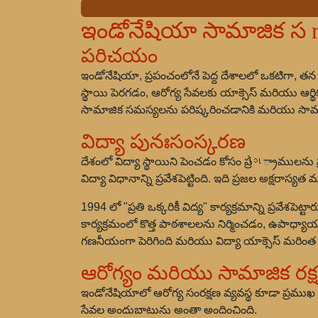
ఇండోనేషియా సామాజిక స r
పరిచయం
ఇండోనేషియా, ప్రపంచంలోనే పెద్ద దేశాలలో ఒకటిగా, తన
స్థాయి పెరగడం, ఆరోగ్య సేవలకు యాక్సెస్ మరియు ఆర్థిక 
సామాజిక సమస్యలను పరిష్కరించడానికి మరియు సామాజిక న
విద్యా పునఃసంస్కరణ
దేశంలో విద్యా స్థాయిని పెంచడం కోసం ప్రોગ్రాములన
విద్యా విధానాన్ని ప్రవేశపెట్టింది. ఇది ప్రజల అక్షరాస్
1994 లో "ప్రతి ఒక్కరికీ విద్య" కార్యక్రమాన్ని ప్రవేశప
కార్యక్రమంలో కొత్త పాఠశాలలను నిర్మించడం, ఉపాధ్యా
గణనీయంగా పెరిగింది మరియు విద్యా యాక్సెస్ మరిం
ఆరోగ్యం మరియు సామాజిక రక్
ఇండోనేషియాలో ఆరోగ్య సంరక్షణ వ్యవస్థ కూడా ప్రముఖ మ
సేవల అందుబాటును అంతా అందించింది.