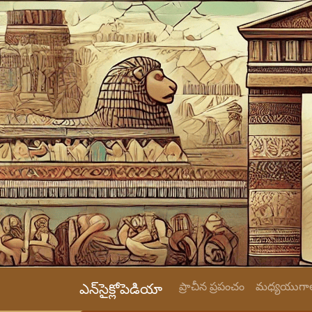
ప్రాచీన ప్రపంచం
మధ్యయుగాల
ఎన్‌సైక్లోపెడియా