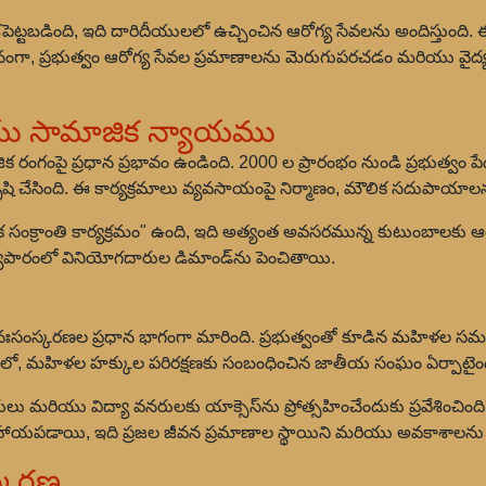
రవేశపెట్టబడింది, ఇది దారిదీయులలో ఉచ్చించిన ఆరోగ్య సేవలను అందిస్తు
, ప్రభుత్వం ఆరోగ్య సేవల ప్రమాణాలను మెరుగుపరచడం మరియు వైద్య కర్మ
ియు సామాజిక న్యాయము
ంగంపై ప్రధాన ప్రభావం ఉండింది. 2000 ల ప్రారంభం నుండి ప్రభుత్వం పేద
కృషి చేసింది. ఈ కార్యక్రమాలు వ్యవసాయంపై నిర్మాణం, మౌలిక సదుపాయాలను 
్రాంతి కార్యక్రమం" ఉంది, ఇది అత్యంత అవసరమున్న కుటుంబాలకు ఆర్థ
యాపారంలో వినియోగదారుల డిమాండ్‌ను పెంచితాయి.
సంస్కరణల ప్రధాన భాగంగా మారింది. ప్రభుత్వంతో కూడిన మహిళల సమర్
000 లో, మహిళల హక్కుల పరిరక్షణకు సంబంధించిన జాతీయ సంఘం ఏర్పాటైంద
వ్యాపారులు మరియు విద్యా వనరులకు యాక్సెస్‌ను ప్రోత్సహించేందుకు ప్రవేశి
హాయపడాయి, ఇది ప్రజల జీవన ప్రమాణాల స్థాయిని మరియు అవకాశాలను మ
స్కరణ