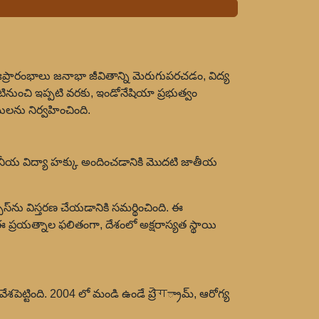
ఃప్రారంభాలు జనాభా జీవితాన్ని మెరుగుపరచడం, విద్య
్పటినుంచి ఇప్పటి వరకు, ఇండోనేషియా ప్రభుత్వం
ులను నిర్వహించింది.
సమానీయ విద్యా హక్కు అందించడానికి మొదటి జాతీయ
్సెస్‌ను విస్తరణ చేయడానికి సమర్థించింది. ఈ
ఈ ప్రయత్నాల ఫలితంగా, దేశంలో అక్షరాస్యత స్థాయి
శపెట్టింది. 2004 లో మండి ఉండే ప్రोग్రామ్, ఆరోగ్య