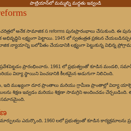
పాట్రియాన్‌లో మమ్మల్ని మద్దతు ఇవ్వండి
eforms
 చరిత్రలో అనేక సామాజిక స reforms పునఃప్రారంభాలు చేసుకుంది. ఈ పున
అభివృద్ధిని లక్ష్యంగా పెట్టాయి. 1945 లో స్వతంత్రత ప్ర‌క‌ట‌న చేయబడినప
్యాయాన్ని బలోపేతం చేయడానికి లక్ష్యంగా పెట్టుకున్న విభిన్న ప్రోగ్రామ
ు ప్రవేశపెట్టడం ప్రారంభించారు. 1961 లో ప్రభుత్వంతో కూడిన మండలి, 
యత మరియు విద్యా స్థాయిని పెంచడానికి కీలకమైన అడుగుగా నిలిచింది.
ెట్టారు, ఇది ముఖ్యంగా దూర ప్రాంతాలు మరియు గ్రామీణ ప్రాంతాల్లో విద్యా యాక
యులను శిక్షణ ఇవ్వడం మరియు శిక్షణా సామగ్రిని అందించడం చేర్చబడింది. 
త సమానమైంది.
షణ
ార్పులను ఎదుర్కొంది. 1960 లలో ప్రభుత్వంతో కూడిన కార్యక్రమాలను ప్రవే