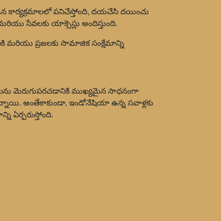
న కార్యక్రమాలలో పనిచేస్తోంది, దయచేసి దయించు
 మరియు సేవలకు యాక్సెస్లు అందిస్తుంది.
కి మరియు ప్రజలకు సామాజిక సంక్షేమాన్ని
లను మెరుగుపరచడానికి ముఖ్యమైన సాధనంగా
న్నాయి. అంతేకాకుండా, ఇండోనేషియా ఉన్న సవాళ్లకు
ి ఏర్పరుస్తోంది.