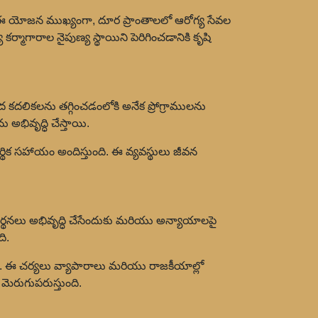
ంది. ఈ యోజన ముఖ్యంగా, దూర ప్రాంతాలలో ఆరోగ్య సేవల
ాగారాల నైపుణ్య స్థాయిని పెరిగించడానికి కృషి
 కదలికలను తగ్గించడంలోకి అనేక ప్రోగ్రాములను
అభివృద్ధి చేస్తాయి.
ిక సహాయం అందిస్తుంది. ఈ వ్యవస్థులు జీవన
థనలు అభివృద్ధి చేసేందుకు మరియు అన్యాయాలపై
ి.
ంచింది. ఈ చర్యలు వ్యాపారాలు మరియు రాజకీయాల్లో
ెరుగుపరుస్తుంది.