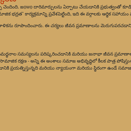
 చెందింది. జọwọ దారిమార్పులను ఏర్పాటు చేయడానికి ప్రభుత్వంతో కూడి
ిక భద్రత" కార్యక్రమాన్ని ప్రవేశపెట్టింది, ఇది ఈ వర్గాలకు ఆర్థిక సహాయం
 ప్రణాళికను రూపొందించారు. ఈ చర్యలు జీవన ప్రమాణాలను మెరుగుపరచడాని
మర్థనాల సమస్యలను పరిష్కరించడానికి మరియు జనాభా జీవన ప్రమాణా
మాజిక రక్షణ - అన్ని ఈ అంశాలు సమాజ అభివృద్ధిలో కీలక పాత్ర పోషిస్తు
కి ప్రయత్నిస్తున్నది మరియు న్యాయంగా మరియు స్థిరంగా ఉండే సమాజాన్న