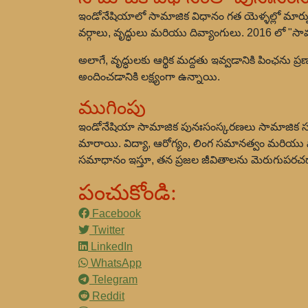
ఇండోనేషియాలో సామాజిక విధానం గత యెళ్ళల్లో మార్పు
వర్గాలు, వృద్ధులు మరియు దివ్యాంగులు. 2016 లో "సామాజ
అలాగే, వృద్ధులకు ఆర్థిక మద్దతు ఇవ్వడానికి పింఛను
అందించడానికి లక్ష్యంగా ఉన్నాయి.
ముగింపు
ఇండోనేషియా సామాజిక పునఃసంస్కరణలు సామాజిక స
మారాయి. విద్యా, ఆరోగ్యం, లింగ సమానత్వం మరియు సా
సమాధానం ఇస్తూ, తన ప్రజల జీవితాలను మెరుగుపరచడాని
పంచుకోండి:
Facebook
Twitter
LinkedIn
WhatsApp
Telegram
Reddit