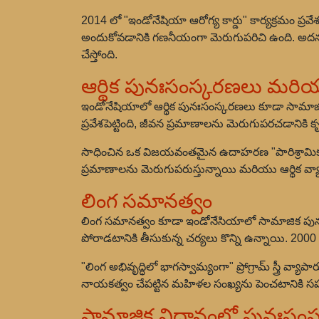
2014 లో "ఇండోనేషియా ఆరోగ్య కార్డు" కార్యక్రమం ప్
అందుకోవడానికి గణనీయంగా మెరుగుపరిచి ఉంది. అదనంగా
చేస్తోంది.
ఆర్థిక పునఃసంస్కరణలు మర
ఇండోనేషియాలో ఆర్థిక పునఃసంస్కరణలు కూడా సామాజిక ర
ప్రవేశపెట్టింది, జీవన ప్రమాణాలను మెరుగుపరచడానికి 
సాధించిన ఒక విజయవంతమైన ఉదాహరణ "పారిశ్రామిక సంక
ప్రమాణాలను మెరుగుపరుస్తున్నాయి మరియు ఆర్థిక వ్
లింగ సమానత్వం
లింగ సమానత్వం కూడా ఇండోనేసియాలో సామాజిక పునః
పోరాడటానికి తీసుకున్న చర్యలు కొన్ని ఉన్నాయి. 2
"లింగ అభివృద్ధిలో భాగస్వామ్యంగా" ప్రోగ్రామ్ స్త్రీ 
నాయకత్వం చేపట్టిన మహిళల సంఖ్యను పెంచటానికి స
సామాజిక విధానంలో పునఃసం