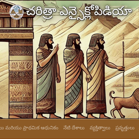
చరిత్రా ఎన్సైక్లోపిడియా
ు మరియు ప్రాథమిక ఆధునికం
నేటి దేశాలు
వ్యక్తిత్వాలు
ప్రవృత్తులు