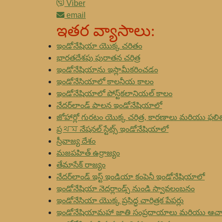
Viber
email
ఇతర వ్యాసాలు:
ఇండోనేషియా యొక్క చరితం
భారతదేశపు పురాతన చరిత్ర
ఇండోనేషియాను ఇస్లామీకరించడం
ఇండోనేసియాలో కాలనీయ కాలం
ఇండోనేషియాలో పోస్ట్‌కలానియల్ కాలం
నేదర్‌లాండ్ పాలన ఇండోనేషియాలో
జోహార్లో గురటం యొక్క చరిత్ర, కారణాలు మరియు ఫలి
ప్రথম నేషనల్ స్టేట్స్ ఇండోనేషియాలో
స్రీవాజ్య దేశం
మజపహిత్ ఉర్రాజ్యం
తేమాసేక్ రాజ్యం
నేదర్‌లాండ్ ఇస్ట్ ఇండియా కంపెనీ ఇండోనేషియాలో
ఇండోనేషియా నెదర్లాండ్స్ నుండి స్వావలంబనం
ఇండోనేసియా యొక్క ప్రసిద్ధ చారిత్రక పేపర్లు
ఇండోనేషియామహా జాతి సంప్రదాయాలు మరియు ఆచ