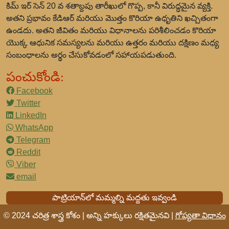
కిమ్ ఇర్ సెన్ 20 వ శతాబ్దపు తారీఖులో గొప్ప, కానీ విరుద్ధమైన వ్యక్తి.
అతని ప్రభావం కేడిఆర్ మరియు మొత్తం కొరియా ఉధృతిని ఖచ్చితంగా
ఉండదు. అతని జీవితం మరియు విధానాలను పరిశీలించడం కొరియా
యొక్క ఆధునిక సమస్యలను మరియు ఉత్తరం మరియు దక్షిణం మధ్య
సంబంధాలను అర్థం చేసుకోవడంలో సహాయపడుతుంది.
పంచుకోండి:
Facebook
Twitter
LinkedIn
WhatsApp
Telegram
Reddit
Viber
email
పాట్రియాన్‌లో మమ్మల్ని మద్దతు ఇవ్వండి
© 2024 చరిత్ర శాస్త్ర కోశం | అన్ని హక్కులు రక్షితమైనవి |
గోప్యతా విధానం