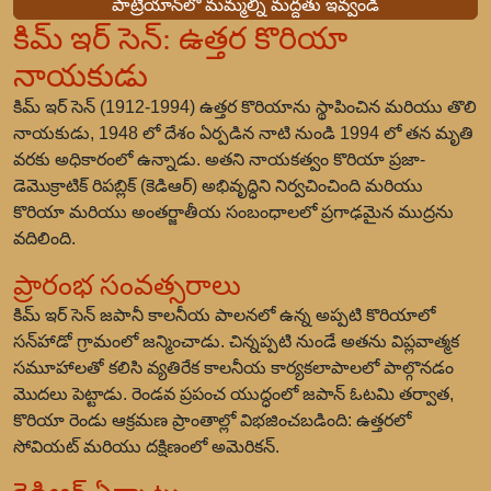
పాట్రియాన్‌లో మమ్మల్ని మద్దతు ఇవ్వండి
కిమ్ ఇర్ సెన్: ఉత్తర కొరియా
నాయకుడు
కిమ్ ఇర్ సెన్ (1912-1994) ఉత్తర కొరియాను స్థాపించిన మరియు తొలి
నాయకుడు, 1948 లో దేశం ఏర్పడిన నాటి నుండి 1994 లో తన మృతి
వరకు అధికారంలో ఉన్నాడు. అతని నాయకత్వం కొరియా ప్రజా-
డెమొక్రాటిక్ రిపబ్లిక్ (కెడిఆర్) అభివృద్ధిని నిర్వచించింది మరియు
కొరియా మరియు అంతర్జాతీయ సంబంధాలలో ప్రగాఢమైన ముద్రను
వదిలింది.
ప్రారంభ సంవత్సరాలు
కిమ్ ఇర్ సెన్ జపానీ కాలనీయ పాలనలో ఉన్న అప్పటి కొరియాలో
సన్‌హాడో గ్రామంలో జన్మించాడు. చిన్నప్పటి నుండే అతను విప్లవాత్మక
సమూహాలతో కలిసి వ్యతిరేక కాలనీయ కార్యకలాపాలలో పాల్గొనడం
మొదలు పెట్టాడు. రెండవ ప్రపంచ యుద్ధంలో జపాన్ ఓటమి తర్వాత,
కొరియా రెండు ఆక్రమణ ప్రాంతాల్లో విభజించబడింది: ఉత్తరలో
సోవియట్ మరియు దక్షిణంలో అమెరికన్.