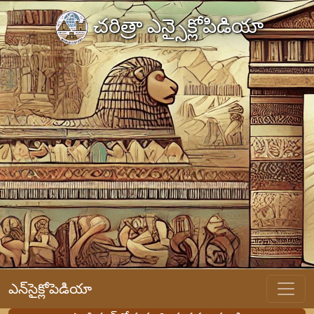
చరిత్రా ఎన్సైక్లోపిడియా
ఎన్‌సైక్లోపెడియా