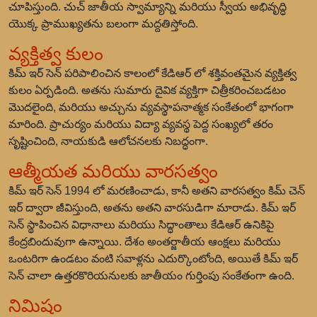
చూపిస్తుంది. చుచ్ జాతీయ స్వామ్యాన్ని మరియు స్వీయ అభివృద్ధి
యొక్క ప్రాముఖ్యతను బలంగా మద్దతిస్తోంది.
వ్యక్తిత్వ కులం
కిమ్ ఇర్ సెన్ పరిపాలించిన కాలంలో కేడిఆర్ లో శక్తివంతమైన వ్యక్తిత్వ
కులం ఏర్పడింది. అతను సుమారు దైవిక వ్యక్తిగా చిత్రీకరించబడటం
మొదలైంది, మరియు అచ్చును వ్యవస్థాపనాత్మక సంకేతంలో భాగంగా
మారింది. ప్రాచుర్యం మరియు విద్యా వ్యవస్థ పెద్ద సంఖ్యలో తరం
సృష్టించింది, నాయకుడి ఆలోచనలకు నిబద్ధంగా.
ఆత్మీయత మరియు వారసత్వం
కిమ్ ఇర్ సెన్ 1994 లో మరణించాడు, కానీ అతని వారసత్వం కిమ్ చెన్
ఇర్ ద్వారా జీవిస్తుంది, అతను అతని వారసుడిగా మారాడు. కిమ్ ఇర్
సెన్ స్థాపించిన విధానాలు మరియు సిద్ధాంతాలు కేడిఆర్ ఉనికిపై
కేంద్రబిందువుగా ఉన్నాయి. దేశం అంతర్జాతీయ ఆంక్షలు మరియు
ఒంటరిగా ఉండటం వంటి సవాళ్లను ఎదుర్కొంటోంది, అయితే కిమ్ ఇర్
సెన్ చాలా ఉత్తరకొరియనులకు జాతీయం గుర్తింపు సంకేతంగా ఉంది.
నిమిషం