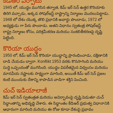
కెడిఆర్ ఏర్పాటు
1945 లో, యుద్ధం ముగిసిన తర్వాత, కిమ్ ఇర్ సెన్ ఉత్తర కొరియాకు
తిరిగి వచ్చాడు, అక్కడ సోషల్‌ఇస్ట్ రాష్ట్రాన్ని నిర్మాణం మొదలుపెట్టాడు.
1948 లో దేశం యొక్క తొలి ప్రధానికి అవార్డు పొందాడు, 1972 లో
అధ్యక్షుడు గా పేరు పొందాడు. అతని విధానం స్వతంత్ర సోషల్‌ఇస్ట్
రాష్ట్ర నిర్మాణం కోసం, పరిశ్రమీకరణ మరియు సంకలితీకరణపై దృష్టి
పెట్టింది.
కొరియా యుద్ధం
1950 లో, కిమ్ ఇర్ సెన్ కొరియా యుద్ధాన్ని ప్రారంభించాడు, దక్షిణానికి
దాడి చేయడం ద్వారా. Konflikt 1953 వరకు కొనసాగింది మరియు
సుద్ది ఒప్పందంతో ముగిసింది. యుద్ధం విపరీతమైన విధ్వంసం మరియు
మానవీయ నష్టాలకు సాక్ష్యంగా మారింది, అయితే కిమ్ ఇర్ సెన్ ప్రజల
కంటి ముందుకు దేశాన్ని కాపాడిన వాడిగా శక్తిని పెంచింది.
చుచ్ ఇడియాలాజీ
కిమ్ ఇర్ సెన్ స్వతంత్రత మరియు అవిర్భావంపై దృష్టి పెడుతూ చుచ్
సిద్ధాంతాన్ని అభివృద్ధి చేశారు. ఈ సిద్ధాంతం కేడిఆర్ ప్రభుత్వ విధానానికి
ఆధారంగా మారింది మరియు ఈ రోజు కూడా దేశంపై ప్రభావం