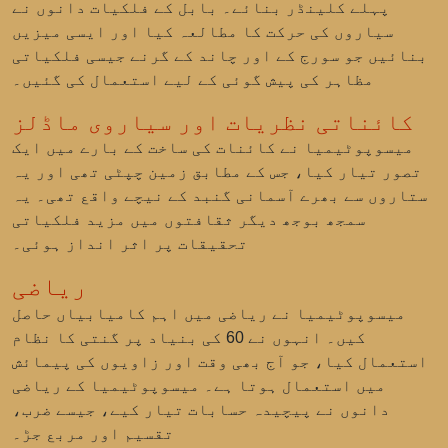
پہلے کلینڈر بنائے۔ بابل کے فلکیات دانوں نے
سیاروں کی حرکت کا مطالعہ کیا اور ایسی میزیں
بنائیں جو سورج کے اور چاند کے گرنے جیسی فلکیاتی
مظاہر کی پیش گوئی کے لیے استعمال کی گئیں۔
کائناتی نظریات اور سیاروی ماڈلز
میسوپوٹیمیا نے کائنات کی ساخت کے بارے میں ایک
تصور تیار کیا، جس کے مطابق زمین چپٹی تھی اور یہ
ستاروں سے بھرے آسمانی گنبد کے نیچے واقع تھی۔ یہ
سمجھ بوجھ دیگر ثقافتوں میں مزید فلکیاتی
تحقیقات پر اثر انداز ہوئی۔
ریاضی
میسوپوٹیمیا نے ریاضی میں اہم کامیابیاں حاصل
کیں۔ انہوں نے 60 کی بنیاد پر گنتی کا نظام
استعمال کیا، جو آج بھی وقت اور زاویوں کی پیمائش
میں استعمال ہوتا ہے۔ میسوپوٹیمیا کے ریاضی
دانوں نے پیچیدہ حسابات تیار کیے، جیسے ضرب،
تقسیم اور مربع جڑ۔