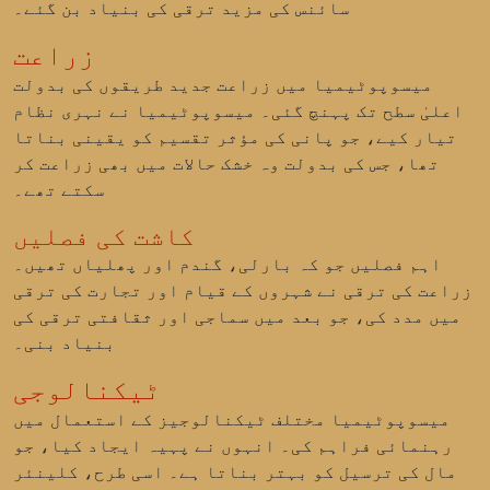
سائنس کی مزید ترقی کی بنیاد بن گئے۔
زراعت
میسوپوٹیمیا میں زراعت جدید طریقوں کی بدولت
اعلیٰ سطح تک پہنچ گئی۔ میسوپوٹیمیا نے نہری نظام
تیار کیے، جو پانی کی مؤثر تقسیم کو یقینی بناتا
تھا، جس کی بدولت وہ خشک حالات میں بھی زراعت کر
سکتے تھے۔
کاشت کی فصلیں
اہم فصلیں جو کہ بارلی، گندم اور پھلیاں تھیں۔
زراعت کی ترقی نے شہروں کے قیام اور تجارت کی ترقی
میں مدد کی، جو بعد میں سماجی اور ثقافتی ترقی کی
بنیاد بنی۔
ٹیکنالوجی
میسوپوٹیمیا مختلف ٹیکنالوجیز کے استعمال میں
رہنمائی فراہم کی۔ انہوں نے پہیہ ایجاد کیا، جو
مال کی ترسیل کو بہتر بناتا ہے۔ اسی طرح، کلینئر