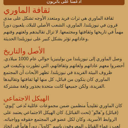
ادعمنا على باتريون
ثقافة الماوري
ثقافة الماوري هي تراث فريد ومتعدد الأوجه تشكل على مدى
قرون في نيوزيلندا. الماوري، الشعب الأصلي للبلاد، يلعبون دوراً
مهماً في تاريخها وثقافتها ومجتمعها. لا تزال تقاليدهم ولغتهم وفنهم
وعاداتهم تؤثر بشكل كبير على نيوزيلندا الحديثة.
الأصل والتاريخ
وصل الماوري إلى نيوزيلندا من بولينيزيا حوالي عام 1000 ميلادي.
أحضروا معهم عاداتهم ولغاتهم وثقافاتهم، التي تطورت وتكيفت في
ظروف البيئة الفريدة في نيوزيلندا. تظهر الأبحاث أن المجتمع
الماوري كان يتكون من قبائل، كل منها لها ثقافتها وتقاليدها
الفريدة، ولكن جميعها كانت متحدة بجذور ولغة مشتركة.
الهيكل الاجتماعي
كان الماوري تقليدياً منظمين ضمن مجموعات عائلية تُدعى "إيوي"
(قبائل) و"هابُو" (تحت القبائل). كان الهيكل الاجتماعي يعتمد على
الروابط الأسرية، وكان لكل عضو في المجتمع حقوقه وواجباته.
لعب زعماء القبائل، المعروفون باسم "كاوبا"، دوراً هاماً في اتخاذ