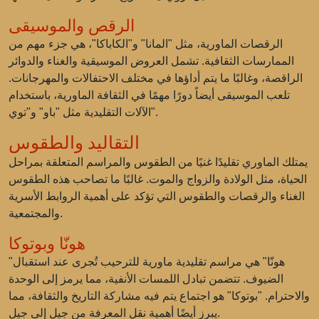
الرقص والموسيقى
الرقصات الماورية، مثل "المانا" و"الكاباكا"، هي جزء مهم من
الممارسات الثقافية. تشمل العروض الموسيقية والغناء والدوائر
الراقصة، وغالبًا ما يتم أداؤها في مختلف الاحتفالات والمهرجانات.
تلعب الموسيقى أيضاً دورًا مهمًا في الثقافة الماورية، باستخدام
الآلات التقليدية مثل "باو" و"توي".
التقاليد والطقوس
يمتلك الماوري تقليدًا غنيًا من الطقوس والمراسم المتعلقة بمراحل
الحياة، مثل الولادة والزواج والموت. غالبًا ما تصاحب هذه الطقوس
الغناء والرقصات والطقوس التي تؤكد على أهمية الروابط الأسرية
والمجتمعية.
هونّا وبوتوكا
"هونّا" هي مراسم تقليدية ماورية للترحيب تُجرى عند استقبال
الضيوف. تتضمن تبادل اللمسات الأنفية، مما يرمز إلى الوحدة
والاحترام. "بوتوكا" هو اجتماع يتم فيه مشاركة التاريخ والثقافة، مما
يبرز أيضًا أهمية نقل المعرفة من جيل إلى جيل.