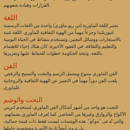
القرارات وقيادة شعوبهم.
اللغة
تعتبر اللغة الماورية (تي ريو ماؤري) واحدة من اللغات الرسمية
لنيوزيلندا وجزءاً مهماً من الهوية الثقافية للماوري. اللغة غنية
بالاستعارات ووسائل التعبير، وتستخدم بنشاط في الحياة اليومية
والتعليم والثقافة. في العقود الأخيرة، كان هناك إحياء للاهتمام
باللغة، وتتخذ الحكومة خطوات للحفاظ عليها وتعزيزها.
الفن
الفن الماوري متنوع ويشمل الرسم والنحت والنسيج والرقص.
يلعب الفن دوراً مهماً في التعبير عن الهوية الثقافية والروحانية
للماوري.
النحت والوشم
النحت هو واحد من أشهر أشكال الفن الماوري. يُستخدم لتزيين
الأكواخ والزوارق وغيرها من العناصر. كما يُعرف الماوري بشماتهم،
والتي تُدعى "موكو". هذه الوشمات ليست فقط ذات قيمة جمالية،
بل تروي أيضاً تاريخ الأسرة وشخصية حاملها.