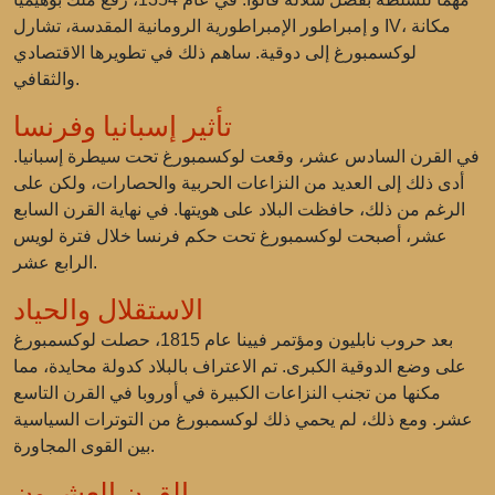
و إمبراطور الإمبراطورية الرومانية المقدسة، تشارل IV، مكانة
لوكسمبورغ إلى دوقية. ساهم ذلك في تطويرها الاقتصادي
والثقافي.
تأثير إسبانيا وفرنسا
في القرن السادس عشر، وقعت لوكسمبورغ تحت سيطرة إسبانيا.
أدى ذلك إلى العديد من النزاعات الحربية والحصارات، ولكن على
الرغم من ذلك، حافظت البلاد على هويتها. في نهاية القرن السابع
عشر، أصبحت لوكسمبورغ تحت حكم فرنسا خلال فترة لويس
الرابع عشر.
الاستقلال والحياد
بعد حروب نابليون ومؤتمر فيينا عام 1815، حصلت لوكسمبورغ
على وضع الدوقية الكبرى. تم الاعتراف بالبلاد كدولة محايدة، مما
مكنها من تجنب النزاعات الكبيرة في أوروبا في القرن التاسع
عشر. ومع ذلك، لم يحمي ذلك لوكسمبورغ من التوترات السياسية
بين القوى المجاورة.
القرن العشرون