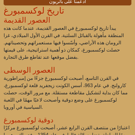
ادعمنا على باتريون
تاريخ لوكسمبورغ
العصور القديمة
يبدأ تاريخ لوكسمبورغ في العصور القديمة، عندما كانت هذه
المنطقة مأهولة بالقبائل السلتية. في القرن الأول الميلادي، غزا
الرومان هذه الأراضي، وأسّسوا فيها مستعمراتهم وتحصيناتهم.
حصلت لوكسمبورغ، كمكان ذو أهمية استراتيجية، على قيمتها
بفضل موقعها عند تقاطع طرق التجارة.
العصور الوسطى
في القرن التاسع، أصبحت لوكسمبورغ جزءًا من إمبراطورية
كارولنج. في عام 963، أسس الكونت زيجفريد قلعة لوكسمبورغ،
مما كان بداية لتشكيل مقاطعة مستقلة. مع مرور الوقت، حصلت
لوكسمبورغ على وضع دوقية وأصبحت لاعبًا مهمًا في اللعبة
السياسية في أوروبا.
دوقية لوكسمبورغ
اعتبارًا من منتصف القرن الرابع عشر، أصبحت لوكسمبورغ مركزًا
مهمًا للسلطة بفضل سلالة فالوا. في عام 1354، رفع ملك بوهيميا