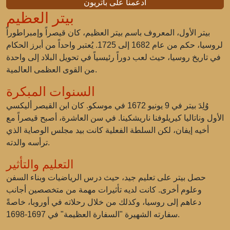
ادعمنا على باتريون
بيتر العظيم
بيتر الأول، المعروف باسم بيتر العظيم، كان قيصراً وإمبراطوراً
لروسيا، حكم من عام 1682 إلى 1725. يُعتبر واحداً من أبرز الحكام
في تاريخ روسيا، حيث لعب دوراً رئيسياً في تحويل البلاد إلى واحدة
من القوى العظمى العالمية.
السنوات المبكرة
وُلِدَ بيتر في 9 يونيو 1672 في موسكو. كان ابن القيصر أليكسي
الأول وناتاليا كيريلوفنا ناريشكينا. في سن العاشرة، أصبح قيصراً مع
أخيه إيفان، لكن السلطة الفعلية كانت بيد مجلس الوصاية الذي
ترأسه والدته.
التعليم والتأثير
حصل بيتر على تعليم جيد، حيث درس الرياضيات وبناء السفن
وعلوم أخرى. كانت لديه تأثيرات مهمة من متخصصين أجانب
دعاهم إلى روسيا، وكذلك من خلال رحلاته في أوروبا، خاصةً
سفارته الشهيرة "السفارة العظيمة" في 1697-1698.