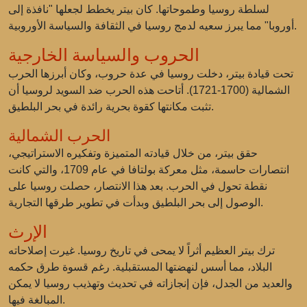
لسلطة روسيا وطموحاتها. كان بيتر يخطط لجعلها "نافذة إلى
أوروبا" مما يبرز سعيه لدمج روسيا في الثقافة والسياسة الأوروبية.
الحروب والسياسة الخارجية
تحت قيادة بيتر، دخلت روسيا في عدة حروب، وكان أبرزها الحرب
الشمالية (1700-1721). أتاحت هذه الحرب ضد السويد لروسيا أن
تثبت مكانتها كقوة بحرية رائدة في بحر البلطيق.
الحرب الشمالية
حقق بيتر، من خلال قيادته المتميزة وتفكيره الاستراتيجي،
انتصارات حاسمة، مثل معركة بولتافا في عام 1709، والتي كانت
نقطة تحول في الحرب. بعد هذا الانتصار، حصلت روسيا على
الوصول إلى بحر البلطيق وبدأت في تطوير طرقها التجارية.
الإرث
ترك بيتر العظيم أثراً لا يمحى في تاريخ روسيا. غيرت إصلاحاته
البلاد، مما أسس لنهضتها المستقبلية. رغم قسوة طرق حكمه
والعديد من الجدل، فإن إنجازاته في تحديث وتهذيب روسيا لا يمكن
المبالغة فيها.