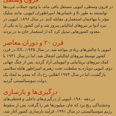
در قرون وسطی، اتیوپی مستقل باقی ماند، با وجود حملات عرب‌ها
و عثمانی‌ها. امپراطوران اتیوپی، مانند منلیک II، توانستند به طور
مؤثر با مهاجمان استعماری مقابله کنند. در سال ۱۸۹۶، اتیوپی در
نبرد آدوا بر نیروهای ایتالیایی پیروز شد و این کشور را به یکی از
معدود کشورهایی تبدیل کرد که از استعمار جان به در بردند.
قرن ۲۰ و دوران معاصر
در قرن XX، اتیوپی با چالش‌های زیادی مواجه شد. در سال ۱۹۳۵،
کشور توسط نیروهای ایتالیایی اشغال شد، اما در سال ۱۹۴۱ با
کمک نیروهای بریتانیایی و اتیوپیایی آزاد گردید. پس از جنگ جهانی
دوم، اتیوپی دوباره به سلطنت تحت رهبری امپراطور هایله سلاسی
بازگشت. اما در سال ۱۹۷۴ انقلابی رخ داد که منجر به ایجاد یک
دولت سوسیالیستی گردید.
درگیری‌ها و بازسازی
در دهه ۱۹۸۰، اتیوپی از درگیری‌های داخلی و قحطی‌های
وحشتناکی رنج برد که جان میلیون‌ها نفر را گرفت. پس از سقوط
رژیم سوسیالیستی در سال ۱۹۹۱، فرآیند بازسازی کشور آغاز شد.