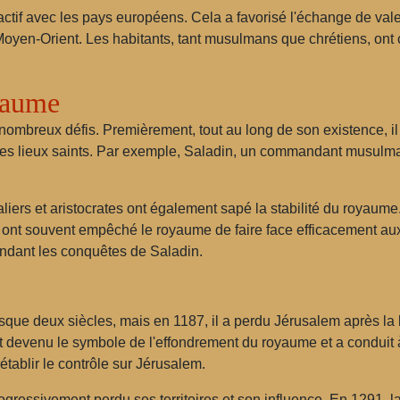
if avec les pays européens. Cela a favorisé l'échange de valeur
yen-Orient. Les habitants, tant musulmans que chrétiens, ont c
yaume
ombreux défis. Premièrement, tout au long de son existence, il 
des lieux saints. Par exemple, Saladin, un commandant musulm
ers et aristocrates ont également sapé la stabilité du royaume. Le
pes ont souvent empêché le royaume de faire face efficacement 
endant les conquêtes de Saladin.
ue deux siècles, mais en 1187, il a perdu Jérusalem après la ba
t devenu le symbole de l'effondrement du royaume et a conduit à
établir le contrôle sur Jérusalem.
ressivement perdu ses territoires et son influence. En 1291, la