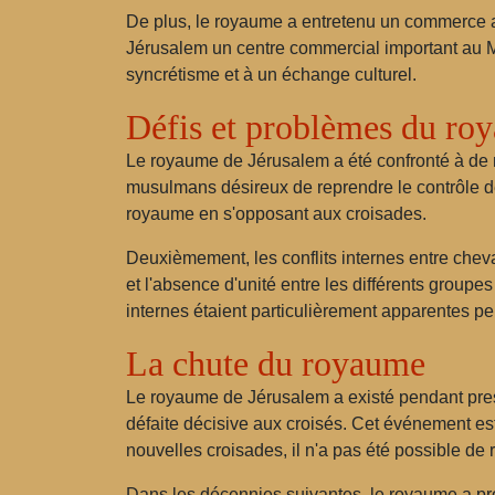
De plus, le royaume a entretenu un commerce act
Jérusalem un centre commercial important au Mo
syncrétisme et à un échange culturel.
Défis et problèmes du ro
Le royaume de Jérusalem a été confronté à de n
musulmans désireux de reprendre le contrôle 
royaume en s'opposant aux croisades.
Deuxièmement, les conflits internes entre chevali
et l'absence d'unité entre les différents grou
internes étaient particulièrement apparentes p
La chute du royaume
Le royaume de Jérusalem a existé pendant presq
défaite décisive aux croisés. Cet événement es
nouvelles croisades, il n'a pas été possible de r
Dans les décennies suivantes, le royaume a prog