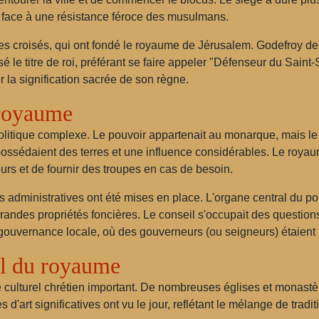
nt face à une résistance féroce des musulmans.
les croisés, qui ont fondé le royaume de Jérusalem. Godefroy de B
sé le titre de roi, préférant se faire appeler "Défenseur du Saint-
r la signification sacrée de son règne.
 royaume
litique complexe. Le pouvoir appartenait au monarque, mais le 
possédaient des terres et une influence considérables. Le royau
urs et de fournir des troupes en cas de besoin.
 administratives ont été mises en place. L'organe central du pou
randes propriétés foncières. Le conseil s'occupait des questions 
gouvernance locale, où des gouverneurs (ou seigneurs) étaient r
el du royaume
lturel chrétien important. De nombreuses églises et monastères on
'art significatives ont vu le jour, reflétant le mélange de tradit