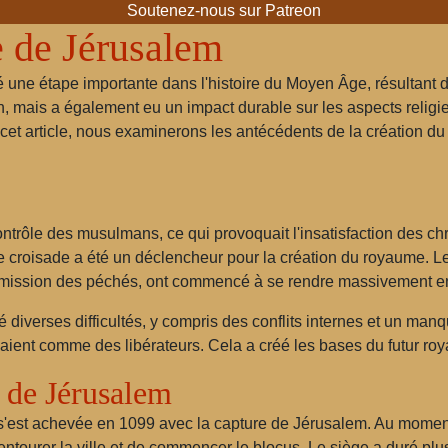
Soutenez-nous sur Patreon
 de Jérusalem
une étape importante dans l'histoire du Moyen Âge, résultant d
n, mais a également eu un impact durable sur les aspects religieu
cet article, nous examinerons les antécédents de la création du
contrôle des musulmans, ce qui provoquait l'insatisfaction des ch
 croisade a été un déclencheur pour la création du royaume. Les
émission des péchés, ont commencé à se rendre massivement en
ré diverses difficultés, y compris des conflits internes et un ma
yaient comme des libérateurs. Cela a créé les bases du futur ro
e de Jérusalem
est achevée en 1099 avec la capture de Jérusalem. Au moment du
'entourer la ville et de commencer le blocus. Le siège a duré plus