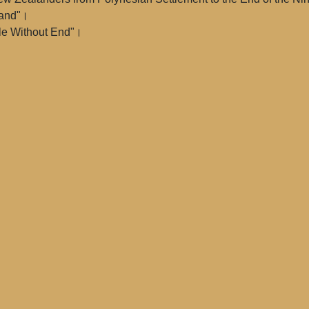
land"।
gle Without End"।