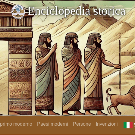
Enciclopedia storica
 primo moderno
Paesi moderni
Persone
Invenzioni