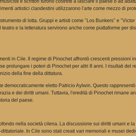
, musicisti e scrittori furono costretti a lasciare il paese o ad ada
imenti artistici clandestini utilizzarono l'arte come mezzo di prot
rumento di lotta. Gruppi e artisti come "Los Bunkers" e "Victor 
 teatro e la letteratura servirono anche come piattaforme per dis
menti in Cile. Il regime di Pinochet affrontò crescenti pressioni 
e prolungare i poteri di Pinochet per altri 8 anni. I risultati d
zio della fine della dittatura.
nte democraticamente eletto Patricio Aylwin. Questo rappresentò u
razia e dei diritti umani. Tuttavia, l'eredità di Pinochet rimane 
storia del paese.
ofondo nella società cilena. La discussione sui diritti umani e la
ittatoriale. In Cile sono stati creati vari memoriali e musei dedi