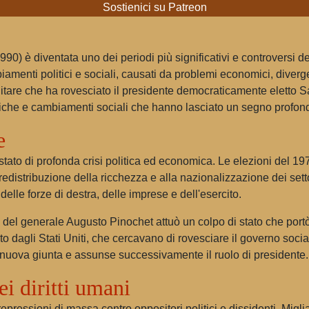
Sostienici su Patreon
990) è diventata uno dei periodi più significativi e controversi 
iamenti politici e sociali, causati da problemi economici, diverg
ilitare che ha rovesciato il presidente democraticamente eletto S
omiche e cambiamenti sociali che hanno lasciato un segno profon
e
no stato di profonda crisi politica ed economica. Le elezioni del 1
 redistribuzione della ricchezza e alla nazionalizzazione dei sett
delle forze di destra, delle imprese e dell'esercito.
o del generale Augusto Pinochet attuò un colpo di stato che portò
uto dagli Stati Uniti, che cercavano di rovesciare il governo soci
 nuova giunta e assunse successivamente il ruolo di presidente.
ei diritti umani
repressioni di massa contro oppositori politici e dissidenti. Migli