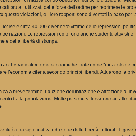
 brutali utilizzati dalle forze dell'ordine per reprimere le prote
este violazioni, e i loro rapporti sono diventati la base per la
ccise e circa 40.000 divennero vittime delle repressioni politiche.
altre nazioni. Le repressioni colpirono anche studenti, attivisti 
ne e della libertà di stampa.
tuò anche radicali riforme economiche, note come "miracolo del 
e l'economia cilena secondo principi liberali. Attuarono la priva
a a breve termine, riduzione dell'inflazione e attrazione di inv
ento tra la popolazione. Molte persone si trovarono ad affronta
e.
 verificò una significativa riduzione delle libertà culturali. Il g