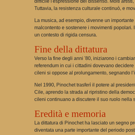
difficile l'espressione del dissenso. Molti artisti
Tuttavia, la resistenza culturale continuò, e mov
La musica, ad esempio, divenne un importante st
malcontento e sostenere i movimenti popolari. Il
un contesto di rigida censura.
Fine della dittatura
Verso la fine degli anni '80, iniziarono i cambia
referendum in cui i cittadini dovevano decidere s
cileni si oppose al prolungamento, segnando l’ini
Nel 1990, Pinochet trasferì il potere al preside
Cile, aprendo la strada al ripristino della democ
cileni continuano a discutere il suo ruolo nella 
Eredità e memoria
La dittatura di Pinochet ha lasciato un segno pr
diventata una parte importante del periodo post-d