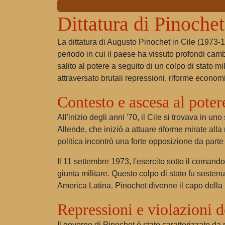
Dittatura di Pinochet
La dittatura di Augusto Pinochet in Cile (1973-1
periodo in cui il paese ha vissuto profondi camb
salito al potere a seguito di un colpo di stato m
attraversato brutali repressioni, riforme econ
Contesto e ascesa al poter
All'inizio degli anni '70, il Cile si trovava in u
Allende, che iniziò a attuare riforme mirate alla
politica incontrò una forte opposizione da parte 
Il 11 settembre 1973, l'esercito sotto il comand
giunta militare. Questo colpo di stato fu sosten
America Latina. Pinochet divenne il capo della
Repressioni e violazioni d
Il governo di Pinochet è stato caratterizzato da 