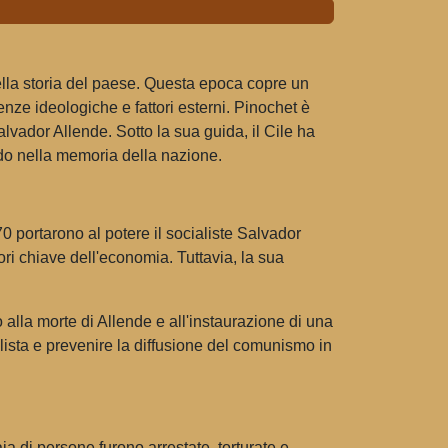
della storia del paese. Questa epoca copre un
enze ideologiche e fattori esterni. Pinochet è
alvador Allende. Sotto la sua guida, il Cile ha
do nella memoria della nazione.
970 portarono al potere il socialiste Salvador
ori chiave dell'economia. Tuttavia, la sua
 alla morte di Allende e all'instaurazione di una
alista e prevenire la diffusione del comunismo in
aia di persone furono arrestate, torturate e