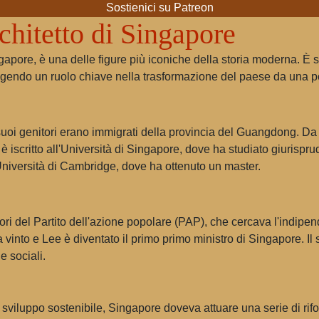
Sostienici su Patreon
hitetto di Singapore
pore, è una delle figure più iconiche della storia moderna. È st
lgendo un ruolo chiave nella trasformazione del paese da una po
suoi genitori erano immigrati della provincia del Guangdong. D
i è iscritto all'Università di Singapore, dove ha studiato giurisp
'Università di Cambridge, dove ha ottenuto un master.
ri del Partito dell'azione popolare (PAP), che cercava l'indipe
 vinto e Lee è diventato il primo primo ministro di Singapore. Il s
e sociali.
viluppo sostenibile, Singapore doveva attuare una serie di ri