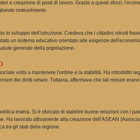
steri e creazione di posti di lavoro. Grazie a questi sforzi, l'eco
igliorato notevolmente.
o lo sviluppo dell'istruzione. Credeva che i cittadini istruiti foss
ato un sistema educativo orientato alle esigenze dell'economia.
 salute generale della popolazione.
o
iale volta a mantenere l'ordine e la stabilità. Ha introdotto leg
fensori dei diritti umani. Tuttavia, affermava che tali misure er
tica estera. Si è sforzato di stabilire buone relazioni con i pa
e. Ha lavorato attivamente alla creazione dell'ASEAN (Associaz
 tra gli stati della regione.