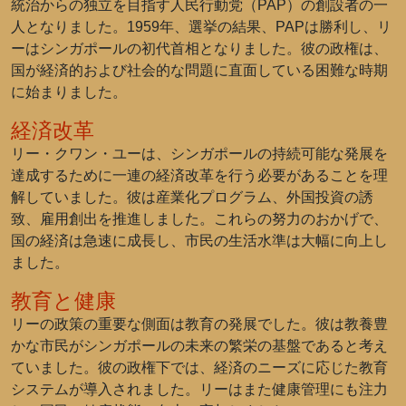
統治からの独立を目指す人民行動党（PAP）の創設者の一
人となりました。1959年、選挙の結果、PAPは勝利し、リ
ーはシンガポールの初代首相となりました。彼の政権は、
国が経済的および社会的な問題に直面している困難な時期
に始まりました。
経済改革
リー・クワン・ユーは、シンガポールの持続可能な発展を
達成するために一連の経済改革を行う必要があることを理
解していました。彼は産業化プログラム、外国投資の誘
致、雇用創出を推進しました。これらの努力のおかげで、
国の経済は急速に成長し、市民の生活水準は大幅に向上し
ました。
教育と健康
リーの政策の重要な側面は教育の発展でした。彼は教養豊
かな市民がシンガポールの未来の繁栄の基盤であると考え
ていました。彼の政権下では、経済のニーズに応じた教育
システムが導入されました。リーはまた健康管理にも注力