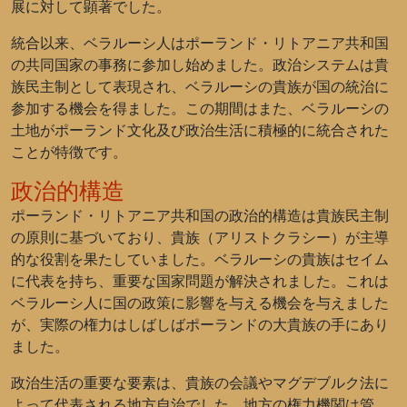
展に対して顕著でした。
統合以来、ベラルーシ人はポーランド・リトアニア共和国
の共同国家の事務に参加し始めました。政治システムは貴
族民主制として表現され、ベラルーシの貴族が国の統治に
参加する機会を得ました。この期間はまた、ベラルーシの
土地がポーランド文化及び政治生活に積極的に統合された
ことが特徴です。
政治的構造
ポーランド・リトアニア共和国の政治的構造は貴族民主制
の原則に基づいており、貴族（アリストクラシー）が主導
的な役割を果たしていました。ベラルーシの貴族はセイム
に代表を持ち、重要な国家問題が解決されました。これは
ベラルーシ人に国の政策に影響を与える機会を与えました
が、実際の権力はしばしばポーランドの大貴族の手にあり
ました。
政治生活の重要な要素は、貴族の会議やマグデブルク法に
よって代表される地方自治でした。地方の権力機関は管