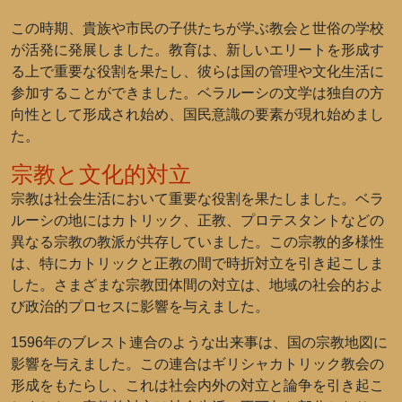
この時期、貴族や市民の子供たちが学ぶ教会と世俗の学校
が活発に発展しました。教育は、新しいエリートを形成す
る上で重要な役割を果たし、彼らは国の管理や文化生活に
参加することができました。ベラルーシの文学は独自の方
向性として形成され始め、国民意識の要素が現れ始めまし
た。
宗教と文化的対立
宗教は社会生活において重要な役割を果たしました。ベラ
ルーシの地にはカトリック、正教、プロテスタントなどの
異なる宗教の教派が共存していました。この宗教的多様性
は、特にカトリックと正教の間で時折対立を引き起こしま
した。さまざまな宗教団体間の対立は、地域の社会的およ
び政治的プロセスに影響を与えました。
1596年のブレスト連合のような出来事は、国の宗教地図に
影響を与えました。この連合はギリシャカトリック教会の
形成をもたらし、これは社会内外の対立と論争を引き起こ