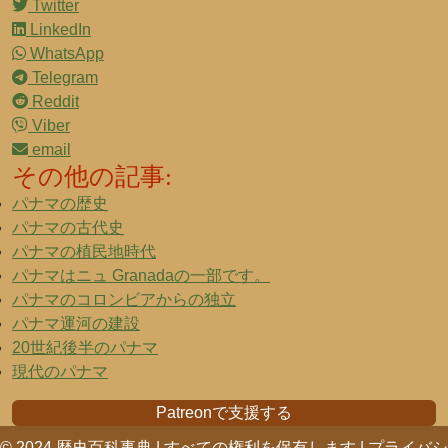
Twitter
LinkedIn
WhatsApp
Telegram
Reddit
Viber
email
その他の記事:
パナマの歴史
パナマの古代史
パナマの植民地時代
パナマはニュ Granadaの一部です。
パナマのコロンビアからの独立
パナマ運河の建設
20世紀後半のパナマ
現代のパナマ
Patreonで支援する
© 2024 歴史百科事典 | すべての権利を保有します |
プライバシ