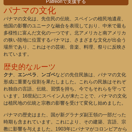
Patreonで支援する
パナマの文化
パナマの文化は、先住民の伝統、スペインの植民地遺産、
他国の影響のユニークな融合を表現しており、中米で最も
多様性に富んだ文化の一つです。北アメリカと南アメリカ
の狭い陸地に位置するパナマは、さまざまな文化が出会う
場所であり、これはその芸術、音楽、料理、祭りに反映さ
れています。
歴史的なルーツ
クナ
、
エンベラ
、
ンゴベ
などの先住民族は、パナマの文化
形成に重要な役割を果たしました。これらの民族はそれぞ
れ独自の言語、伝統、習慣を持ち、今でもそれらを守って
います。16世紀にスペイン人が来たことで、パナマの文化
は植民地の伝統と宗教の影響を受けて変化し始めました。
パナマの歴史はまた、国が新グラナダ副王領の一部だった
時期も含まれています。これにより、その建築、言語、宗
教に影響を与えました。1903年にパナマがコロンビアから