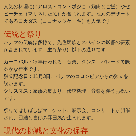
人気の料理には
アロス・コン・ポジョ
（鶏肉とご飯）や
セ
ビーチェ
（マリネした魚）が含まれます。地元のデザート
である
コカダス
（ココナッツケーキ）も人気です。
伝統と祭り
パナマの伝統は多様で、先住民族とスペインの影響の要素
が含まれています。主な祭りは以下の通りです：
カーニバル：
毎年行われる、音楽、ダンス、パレードで賑
やかな行事です。
独立記念日：
11月3日、パナマのコロンビアからの独立を
祝います。
クリスマス：
家族の集まり、伝統料理、音楽を伴うお祝い
です。
祭りではしばしばマーケット、展示会、コンサートが開催
され、団結と喜びの雰囲気が生まれます。
現代の挑戦と文化の保存