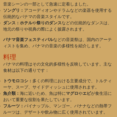
音楽シーンの一部として急速に定着しました。
ソングリ：
アコーディオンやドラムなどの楽器を使用する
伝統的なパナマの音楽スタイルです。
ダンス：
ホテル
や
祭りのダンス
などの伝統的なダンスは、
地元の祭りや祝典の際によく披露されます。
パナマ音楽フェスティバル
などの音楽祭は、国内のアーテ
ィストを集め、パナマの音楽の多様性を紹介します。
料理
パナマの料理はその文化的多様性を反映しています。主な
食材は以下の通りです：
トウモロコシ：
多くの料理における主要成分で、トルティ
ーヤ、スープ、サイドディッシュに使用されます。
魚介類：
海に近いため、魚は特に
マグロ
や
エビ
が食生活に
おいて重要な役割を果たしています。
フルーツ：
パイナップル、マンゴー、バナナなどの熱帯フ
ルーツは、デザートや飲み物に広く使用されています。