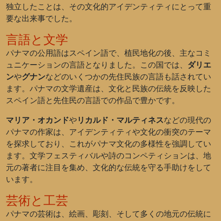
独立したことは、その文化的アイデンティティにとって重
要な出来事でした。
言語と文学
パナマの公用語はスペイン語で、植民地化の後、主なコミ
ュニケーションの言語となりました。この国では、
ダリエ
ン
や
グナン
などのいくつかの先住民族の言語も話されてい
ます。パナマの文学遺産は、文化と民族の伝統を反映した
スペイン語と先住民の言語での作品で豊かです。
マリア・オカンド
や
リカルド・マルティネス
などの現代の
パナマの作家は、アイデンティティや文化の衝突のテーマ
を探求しており、これがパナマ文化の多様性を強調してい
ます。文学フェスティバルや詩のコンペティションは、地
元の著者に注目を集め、文化的な伝統を守る手助けをして
います。
芸術と工芸
パナマの芸術は、絵画、彫刻、そして多くの地元の伝統に