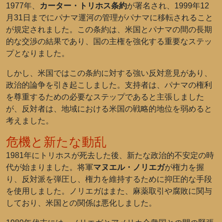
1977年、
カーター・トリホス条約
が署名され、1999年12
月31日までにパナマ運河の管理がパナマに移転されること
が規定されました。この条約は、米国とパナマの間の長期
的な交渉の結果であり、国の主権を強化する重要なステッ
プとなりました。
しかし、米国ではこの条約に対する強い反対意見があり、
政治的論争を引き起こしました。支持者は、パナマの権利
を尊重するための必要なステップであると主張しました
が、反対者は、地域における米国の戦略的地位を弱めると
考えました。
危機と新たな動乱
1981年にトリホスが死去した後、新たな政治的不安定の時
代が始まりました。将軍
マヌエル・ノリエガ
が権力を握
り、反対派を弾圧し、権力を維持するために抑圧的な手段
を使用しました。ノリエガはまた、麻薬取引や腐敗に関与
しており、米国との関係は悪化しました。