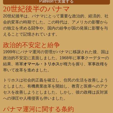
Patreonで支援する
20世紀後半のパナマ
20世紀後半は、パナマにとって重要な政治的、経済的、社
会的変革の時期でした。この時代は、アメリカの影響から
の独立を求める闘争や、国内の紛争が国の発展に影響を与
えることで記憶されています。
政治的不安定と紛争
1999年にパナマ運河の管理がパナマに移譲された後、国は
政治的不安定に直面しました。1968年に軍事クーデターの
結果、将軍
オマール・トリホス
が権力を握り、軍事政権を
率いて改革を進めました。
トリホスは社会的正義を確立し、住民の生活を改善しよう
としました。有機農業改革を開始し、教育と医療へのアク
セスを改善しようとしました。しかし、彼の政権は反対派
への弾圧や人権侵害も伴いました。
パナマ運河に関する条約