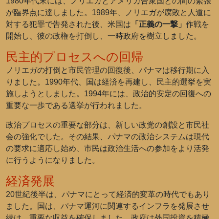
1980年代末には、ノリエガとアメリカ合衆国との間の緊張
が臨界点に達しました。1989年、ノリエガが腐敗と人道に
対する犯罪で告発された後、米国は
「正義の一撃」
作戦を
開始し、彼の政権を打倒し、一時政府を樹立しました。
民主的プロセスへの回帰
ノリエガの打倒と市民管理の回復後、パナマは移行期に入
りました。1990年代、国は経済を再建し、民主的選挙を実
施しようとしました。1994年には、政治的安定の回復への
重要な一歩である選挙が行われました。
政治プロセスの重要な部分は、新しい政党の創設と市民社
会の強化でした。その結果、パナマの政治システムは現代
の要求に適応し始め、市民は政治生活への参加をより活発
に行うようになりました。
経済発展
20世紀後半は、パナマにとって経済的変革の時代でもあり
ました。国は、パナマ運河に関連するインフラを発展させ
続け、重要な収益を確保しました。政府は外国投資を積極