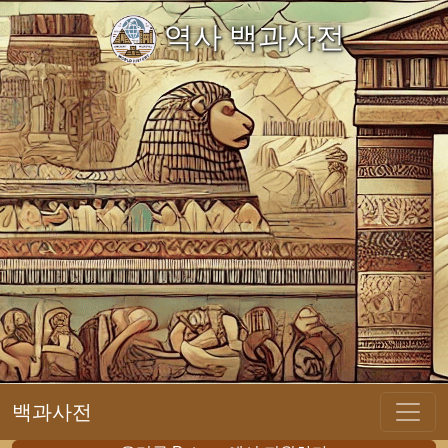
역사 백과사전
백과사전