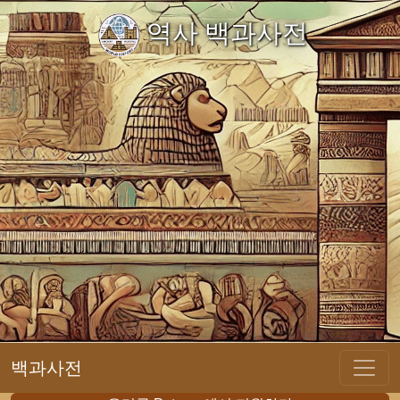
역사 백과사전
백과사전