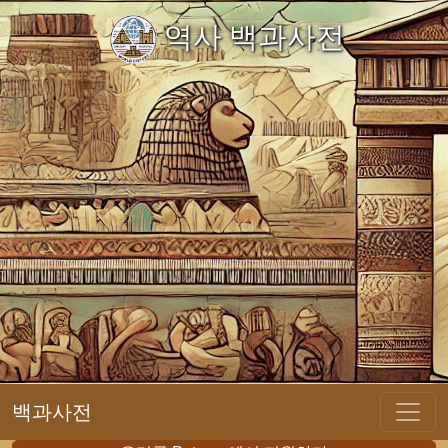
역사 백과사전
백과사전