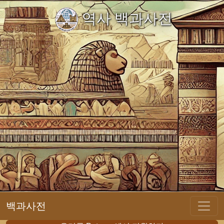
역사 백과사전
백과사전