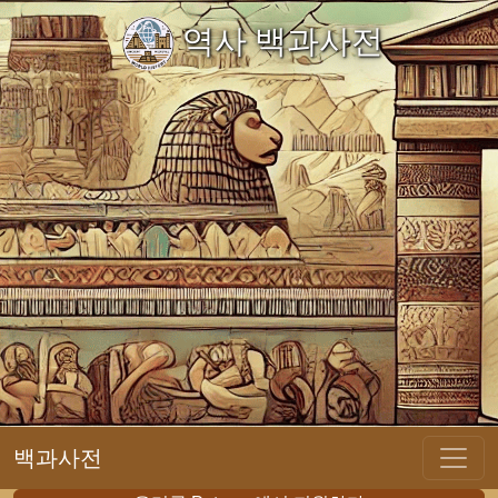
역사 백과사전
백과사전