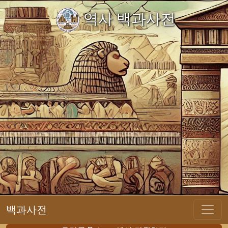
역사 백과사전
백과사전