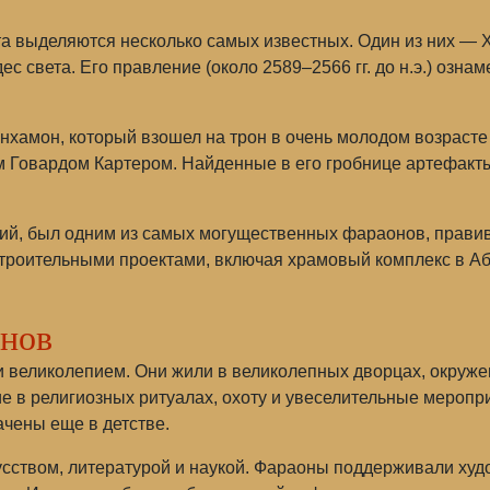
 выделяются несколько самых известных. Один из них — 
ес света. Его правление (около 2589–2566 гг. до н.э.) оз
амон, который взошел на трон в очень молодом возрасте 
м Говардом Картером. Найденные в его гробнице артефакты
икий, был одним из самых могущественных фараонов, правив
роительными проектами, включая храмовый комплекс в Аб
онов
 великолепием. Они жили в великолепных дворцах, окруже
ие в религиозных ритуалах, охоту и увеселительные мероп
ачены еще в детстве.
усством, литературой и наукой. Фараоны поддерживали худ