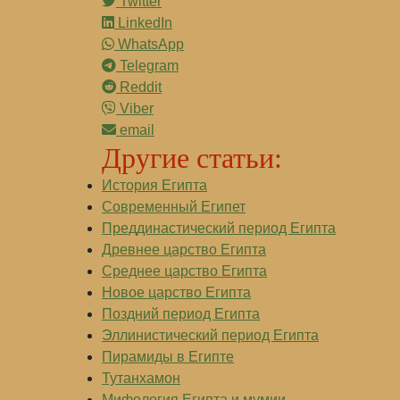
Twitter
LinkedIn
WhatsApp
Telegram
Reddit
Viber
email
Другие статьи:
История Египта
Современный Египет
Преддинастический период Египта
Древнее царство Египта
Среднее царство Египта
Новое царство Египта
Поздний период Египта
Эллинистический период Египта
Пирамиды в Египте
Тутанхамон
Мифология Египта и мумии