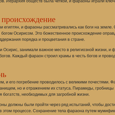
в. Иерархия обществ была четкой, и фараоны играли клю
е происхождение
ни египтян, и фараоны рассматривались как боги на земле
я богом Осирисом. Это божественное происхождение оправд
держания порядка и процветания в стране.
а и Осирис, занимали важное место в религиозной жизни, и
богов. Каждый фараон строил храмы в честь богов и пров
нь
, и его погребение проводилось с великими почестями. Ф
танищем, но и отражением их статуса. Пирамиды, гробницы
 богатств, необходимых для загробной жизни.
оны должны были пройти через ряд испытаний, чтобы дости
 в этом процессе. Сохранение тела фараона путем мумифи