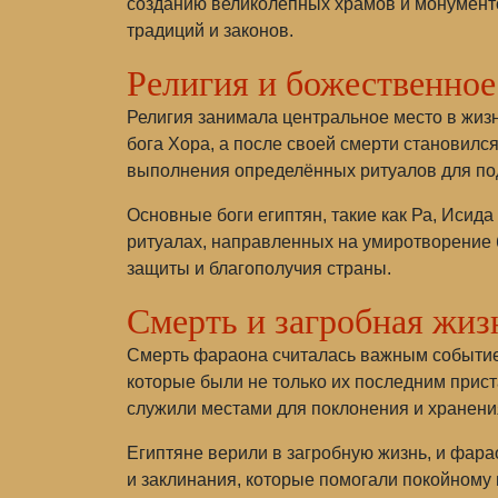
созданию великолепных храмов и монументо
традиций и законов.
Религия и божественно
Религия занимала центральное место в жиз
бога Хора, а после своей смерти становилс
выполнения определённых ритуалов для под
Основные боги египтян, такие как Ра, Исид
ритуалах, направленных на умиротворение 
защиты и благополучия страны.
Смерть и загробная жиз
Смерть фараона считалась важным событием
которые были не только их последним прис
служили местами для поклонения и хранения
Египтяне верили в загробную жизнь, и фара
и заклинания, которые помогали покойному