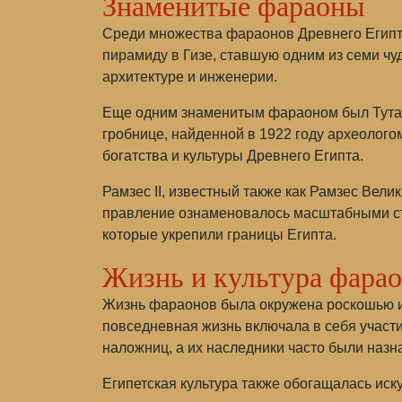
Знаменитые фараоны
Среди множества фараонов Древнего Египта
пирамиду в Гизе, ставшую одним из семи чуд
архитектуре и инженерии.
Еще одним знаменитым фараоном был Тутанх
гробнице, найденной в 1922 году археолого
богатства и культуры Древнего Египта.
Рамзес II, известный также как Рамзес Вел
правление ознаменовалось масштабными ст
которые укрепили границы Египта.
Жизнь и культура фара
Жизнь фараонов была окружена роскошью и
повседневная жизнь включала в себя участ
наложниц, а их наследники часто были назн
Египетская культура также обогащалась иск