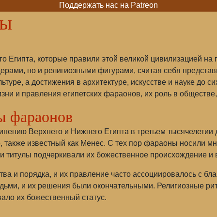
Поддержать нас на Patreon
ны
 Египта, которые правили этой великой цивилизацией на п
ерами, но и религиозными фигурами, считая себя представ
ьтуре, а достижения в архитектуре, искусстве и науке до 
ни и правления египетских фараонов, их роль в обществе,
ы фараонов
инению Верхнего и Нижнего Египта в третьем тысячелетии
, также известный как Менес. С тех пор фараоны носили м
и титулы подчеркивали их божественное происхождение и в
ва и порядка, и их правление часто ассоциировалось с бл
юдьми, и их решения были окончательными. Религиозные р
вало их божественный статус.