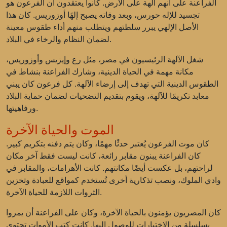
الفراعنة على أنهم آلهة على الأرض. كانوا يعتقدون أن الفرعون هو
تجسيد للإله حورس، وبعد وفاته يصبح إلهًا أوزوريس. كان هذا
الأصل الإلهي يبرر سلطتهم ويتطلب منهم أداء طقوس معينة
لضمان النظام والرخاء في البلاد.
شغل الآلهة الرئيسيون في مصر، مثل رع وإيزيس وأوزوريس،
مكانة مهمة في الحياة الدينية، وشارك الفراعنة بنشاط في
الطقوس الدينية التي تهدف إلى إرضاء الآلهة. كل فرعون كان يبني
معابد تكريمًا للآلهة، ويقوم بتقديم التضحيات لضمان حماية البلاد
ورفاهيتها.
الموت والحياة الآخرة
كان موت الفرعون يُعتبر حدثًا مهمًا، وكان يتم دفنه بتكريم كبير.
كان الفراعنة يبنون مقابر رائعة، كانت ليست فقط آخر مكان
لراحتهم، بل عكست أيضًا مكانتهم. كانت الأهرامات، والمقابر في
وادي الملوك، ونصب تذكارية أخرى تُستخدم كمواقع للعبادة وتخزين
الثروات اللازمة للحياة الآخرة.
كان المصريون يؤمنون بالحياة الآخرة، وكان على الفراعنة أن يمروا
بسلسلة من الاختبارات للوصول إليها. كانت كتب الأموات تحتوي