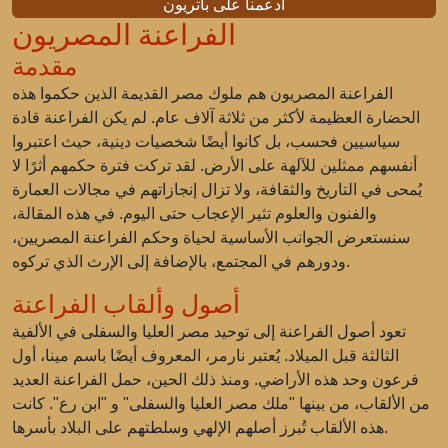
ادعمنا على باتريون
الفراعنة المصريون
مقدمة
الفراعنة المصريون هم ملوك مصر القديمة الذين حكموا هذه
الحضارة العظيمة لأكثر من ثلاثة آلاف عام. لم يكن الفراعنة قادة
سياسيين فحسب، بل كانوا أيضًا شخصيات دينية، حيث اعتبروا
أنفسهم ممثلين للآلهة على الأرض. لقد تركت فترة حكمهم أثرًا لا
يُمحى في التاريخ والثقافة، ولا تزال إنجازاتهم في مجالات العمارة
والفنون والعلوم تثير الإعجاب حتى اليوم. في هذه المقالة،
سنستعرض الجوانب الأساسية لحياة وحكم الفراعنة المصريين،
ودورهم في المجتمع، بالإضافة إلى الإرث الذي تركوه.
أصول وألقاب الفراعنة
تعود أصول الفراعنة إلى توحيد مصر العليا والسفلى في الألفية
الثالثة قبل الميلاد. يُعتبر نارمر، المعروف أيضًا باسم مينا، أول
فرعون وحد هذه الأراضي. ومنذ ذلك الحين، حمل الفراعنة العديد
من الألقاب، من بينها "ملك مصر العليا والسفلى" و "ابن رع". كانت
هذه الألقاب تُبرز أصلهم الإلهي وسلطتهم على البلاد بأسرها.