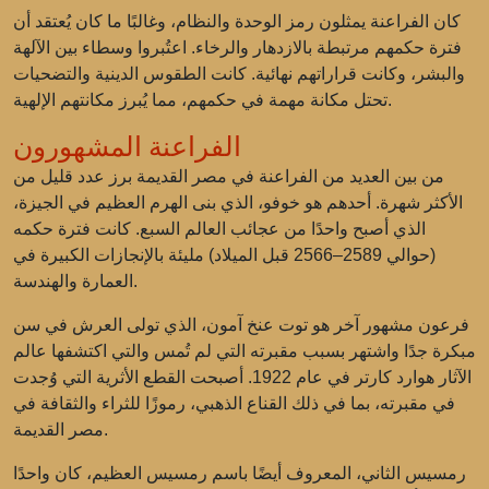
كان الفراعنة يمثلون رمز الوحدة والنظام، وغالبًا ما كان يُعتقد أن
فترة حكمهم مرتبطة بالازدهار والرخاء. اعتُبروا وسطاء بين الآلهة
والبشر، وكانت قراراتهم نهائية. كانت الطقوس الدينية والتضحيات
تحتل مكانة مهمة في حكمهم، مما يُبرز مكانتهم الإلهية.
الفراعنة المشهورون
من بين العديد من الفراعنة في مصر القديمة برز عدد قليل من
الأكثر شهرة. أحدهم هو خوفو، الذي بنى الهرم العظيم في الجيزة،
الذي أصبح واحدًا من عجائب العالم السبع. كانت فترة حكمه
(حوالي 2589–2566 قبل الميلاد) مليئة بالإنجازات الكبيرة في
العمارة والهندسة.
فرعون مشهور آخر هو توت عنخ آمون، الذي تولى العرش في سن
مبكرة جدًا واشتهر بسبب مقبرته التي لم تُمس والتي اكتشفها عالم
الآثار هوارد كارتر في عام 1922. أصبحت القطع الأثرية التي وُجدت
في مقبرته، بما في ذلك القناع الذهبي، رموزًا للثراء والثقافة في
مصر القديمة.
رمسيس الثاني، المعروف أيضًا باسم رمسيس العظيم، كان واحدًا