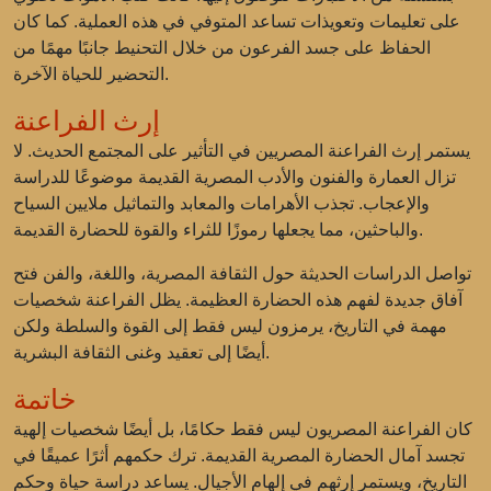
على تعليمات وتعويذات تساعد المتوفي في هذه العملية. كما كان
الحفاظ على جسد الفرعون من خلال التحنيط جانبًا مهمًا من
التحضير للحياة الآخرة.
إرث الفراعنة
يستمر إرث الفراعنة المصريين في التأثير على المجتمع الحديث. لا
تزال العمارة والفنون والأدب المصرية القديمة موضوعًا للدراسة
والإعجاب. تجذب الأهرامات والمعابد والتماثيل ملايين السياح
والباحثين، مما يجعلها رموزًا للثراء والقوة للحضارة القديمة.
تواصل الدراسات الحديثة حول الثقافة المصرية، واللغة، والفن فتح
آفاق جديدة لفهم هذه الحضارة العظيمة. يظل الفراعنة شخصيات
مهمة في التاريخ، يرمزون ليس فقط إلى القوة والسلطة ولكن
أيضًا إلى تعقيد وغنى الثقافة البشرية.
خاتمة
كان الفراعنة المصريون ليس فقط حكامًا، بل أيضًا شخصيات إلهية
تجسد آمال الحضارة المصرية القديمة. ترك حكمهم أثرًا عميقًا في
التاريخ، ويستمر إرثهم في إلهام الأجيال. يساعد دراسة حياة وحكم