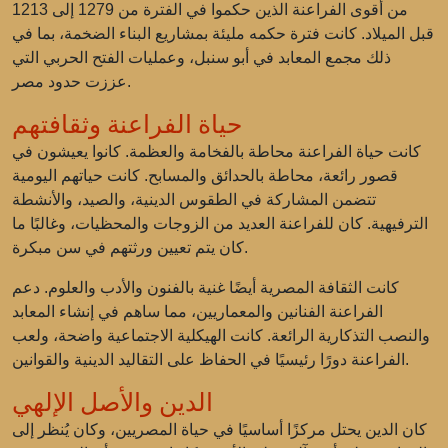
من أقوى الفراعنة الذين حكموا في الفترة من 1279 إلى 1213
قبل الميلاد. كانت فترة حكمه مليئة بمشاريع البناء الضخمة، بما في
ذلك مجمع المعابد في أبو سنبل، وعمليات الفتح الحربي التي
عززت حدود مصر.
حياة الفراعنة وثقافتهم
كانت حياة الفراعنة محاطة بالفخامة والعظمة. كانوا يعيشون في
قصور رائعة، محاطة بالحدائق والمسابح. كانت حياتهم اليومية
تتضمن المشاركة في الطقوس الدينية، والصيد، والأنشطة
الترفيهية. كان للفراعنة العديد من الزوجات والمحظيات، وغالبًا ما
كان يتم تعيين ورثتهم في سن مبكرة.
كانت الثقافة المصرية أيضًا غنية بالفنون والأدب والعلوم. دعم
الفراعنة الفنانين والمعماريين، مما ساهم في إنشاء المعابد
والنصب التذكارية الرائعة. كانت الهيكلية الاجتماعية واضحة، ولعب
الفراعنة دورًا رئيسيًا في الحفاظ على التقاليد الدينية والقوانين.
الدين والأصل الإلهي
كان الدين يحتل مركزًا أساسيًا في حياة المصريين، وكان يُنظر إلى