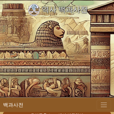
역사 백과사전
백과사전