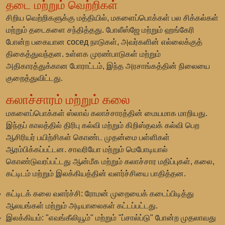
தடை மற்றும் வெற்றிகள்
சிறிய வெற்றிகளுக்கு மத்தியில், மகளைப்பொக்கள் பல சிக்கல்கள்
மற்றும் தடைகளை சந்தித்தது. போலீஸ்ஜே மற்றும் ஹங்கேரி
போன்ற பகையான сосед நாடுகள், அவர்களின் எல்லைக்குத்
திகைத்துவந்தன. உள்ளக முரண்பாடுகள் மற்றும்
அதிகாரத்துக்கான போராட்டம், இந்த அரசாங்கத்தின் நிலையை
குறைத்துவிட்டது.
கலாச்சாரம் மற்றும் கலை
மகளைப்பொக்கள் ஸ்லாவ் கலாச்சாரத்தின் மையமாக மாறியது.
இந்தப் காலத்தில் திரிபு கல்வி மற்றும் கிறிஸ்தவக் கல்வி பெற
ஆசிரியர் பயிற்சிகள் கொண்ட முதன்மை பள்ளிகள்
ஆரம்பிக்கப்பட்டன. சாவரியோ மற்றும் மெபோடியால்
கொண்டுவரப்பட்டது ஆன்மீக மற்றும் கலாச்சார மதிப்புகள், கலை,
கட்டிடம் மற்றும் இலக்கியத்தின் வளர்ச்சியை பாதித்தன.
கட்டிடக் கலை வளர்ச்சி: ரோமன் முறையைக் கடைப்பிடித்து
ஆலயங்கள் மற்றும் அடியாலைகள் கட்டப்பட்டது.
இலக்கியம்: "எவங்கீலியூம்" மற்றும் "ப்சால்ப்டு" போன்ற முதலாவது