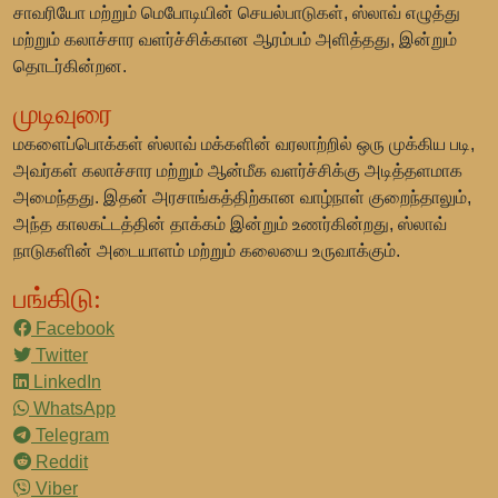
சாவரியோ மற்றும் மெபோடியின் செயல்பாடுகள், ஸ்லாவ் எழுத்து
மற்றும் கலாச்சார வளர்ச்சிக்கான ஆரம்பம் அளித்தது, இன்றும்
தொடர்கின்றன.
முடிவுரை
மகளைப்பொக்கள் ஸ்லாவ் மக்களின் வரலாற்றில் ஒரு முக்கிய படி,
அவர்கள் கலாச்சார மற்றும் ஆன்மீக வளர்ச்சிக்கு அடித்தளமாக
அமைந்தது. இதன் அரசாங்கத்திற்கான வாழ்நாள் குறைந்தாலும்,
அந்த காலகட்டத்தின் தாக்கம் இன்றும் உணர்கின்றது, ஸ்லாவ்
நாடுகளின் அடையாளம் மற்றும் கலையை உருவாக்கும்.
பங்கிடு:
Facebook
Twitter
LinkedIn
WhatsApp
Telegram
Reddit
Viber