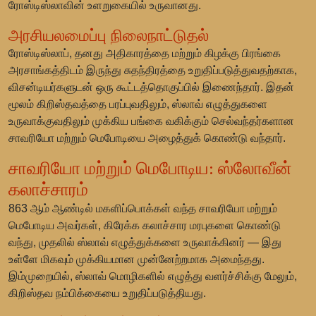
ரோஸ்டிஸ்லாவின் உளறுகையில் உருவானது.
அரசியலமைப்பு நிலைநாட்டுதல்
ரோஸ்டிஸ்லாப், தனது அதிகாரத்தை மற்றும் கிழக்கு பிரங்கை
அரசாங்கத்திடம் இருந்து சுதந்திரத்தை உறுதிப்படுத்துவதற்காக,
விசன்டியர்களுடன் ஒரு கூட்டத்தொகுப்பில் இணைந்தார். இதன்
மூலம் கிறிஸ்தவத்தை பரப்புவதிலும், ஸ்லாவ் எழுத்துகளை
உருவாக்குவதிலும் முக்கிய பங்கை வகிக்கும் செல்வந்தர்களான
சாவரியோ மற்றும் மெபோடியை அழைத்துக் கொண்டு வந்தார்.
சாவரியோ மற்றும் மெபோடிய: ஸ்லோவீன்
கலாச்சாரம்
863 ஆம் ஆண்டில் மகளிப்பொக்கள் வந்த சாவரியோ மற்றும்
மெபோடிய அவர்கள், கிரேக்க கலாச்சார மரபுகளை கொண்டு
வந்து, முதலில் ஸ்லாவ் எழுத்துக்களை உருவாக்கினர் — இது
உள்ளே மிகவும் முக்கியமான முன்னேற்றமாக அமைந்தது.
இம்முறையில், ஸ்லாவ் மொழிகளில் எழுத்து வளர்ச்சிக்கு மேலும்,
கிறிஸ்தவ நம்பிக்கையை உறுதிப்படுத்தியது.