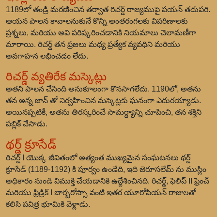
1189లో తండ్రి మరణించిన తర్వాత రిచర్డ్ రాజ్యముపై పయన్ తదుపరి.
ఆయన పాలన కావాలనుకునే కొన్ని అంతరంగలకు విపరిణాలకు
ప్రశ్నలు, మరియు అవి పరిష్కరించడానికి నియమాలు చెలామణీగా
మారాయి. రిచర్డ్ తన ప్రజలు మధ్య ప్రత్యేక వ్యవధిని మరియు
అవగాహన లభించడం లేదు.
రిచర్డ్ వ్యతిరేక మస్కెట్లు
అతని పాలన చేసింది అనుకూలంగా కొనసాగలేదు. 1190లో, అతను
తన అన్న జాన్ తో నిర్వహించిన మస్కెట్లకు ఘనంగా ఎదురయ్యాడు.
అయినప్పటికీ, అతను తిరస్కరించే సామర్థ్యాన్ని చూపించి, తన శక్తిని
పబ్లిక్ చేసాడు.
థర్డ్ క్రూసేడ్
రిచర్డ్ I యొక్క జీవితంలో అత్యంత ముఖ్యమైన సంఘటనలు థర్డ్
క్రూసేడ్ (1189-1192) కి పూర్వం ఉండేది, ఇది జెరూసలేమ్ ను ముస్లిం
అధికారం నుండి విముక్తి చేయడానికి ఉద్దేశించినది. రిచర్డ్, ఫిలిప్ II ఫ్రెంచ్
మరియు ఫ్రిడ్రిక్ I బార్బరోస్సా వంటి ఇతర యూరోపియన్ రాజులతో
కలిసి పవిత్ర భూమికి వెళ్లాడు.