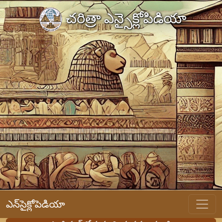
చరిత్రా ఎన్సైక్లోపిడియా
ఎన్‌సైక్లోపెడియా