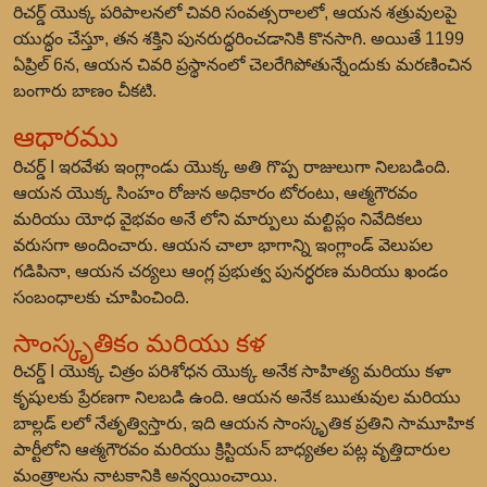
రిచర్డ్ యొక్క పరిపాలనలో చివరి సంవత్సరాలలో, ఆయన శత్రువులపై
యుద్ధం చేస్తూ, తన శక్తిని పునరుద్ధరించడానికి కొనసాగి. అయితే 1199
ఏప్రిల్ 6న, ఆయన చివరి ప్రస్థానంలో చెలరేగిపోతున్నేందుకు మరణించిన
బంగారు బాణం చీకటి.
ఆధారము
రిచర్డ్ I ఇరవేళు ఇంగ్లాండు యొక్క అతి గొప్ప రాజులుగా నిలబడింది.
ఆయన యొక్క సింహం రోజున అధికారం టోరంటు, ఆత్మగౌరవం
మరియు యోధ వైభవం అనే లోని మార్పులు మల్టిప్లం నివేదికలు
వరుసగా అందించారు. ఆయన చాలా భాగాన్ని ఇంగ్లాండ్ వెలుపల
గడిపినా, ఆయన చర్యలు ఆంగ్ల ప్రభుత్వ పునర్ధరణ మరియు ఖండం
సంబంధాలకు చూపించింది.
సాంస్కృతికం మరియు కళ
రిచర్డ్ I యొక్క చిత్రం పరిశోధన యొక్క అనేక సాహిత్య మరియు కళా
కృషులకు ప్రేరణగా నిలబడి ఉంది. ఆయన అనేక ఋతువుల మరియు
బాల్లడ్ లలో నేతృత్విస్తారు, ఇది ఆయన సాంస్కృతిక ప్రతిని సామూహిక
పార్టీలోని ఆత్మగౌరవం మరియు క్రిస్టియన్ బాధ్యతల పట్ల వృత్తిదారుల
మంత్రాలను నాటకానికి అన్వయించాయి.