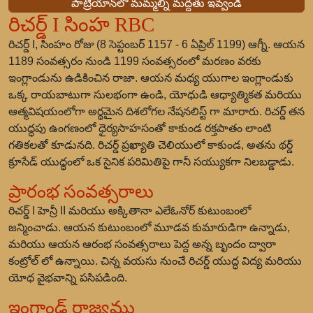
పాట్రియాన్‌లో మమ్మల్ని మద్దతు ఇవ్వండి
రిచర్డ్ I సింహ RBC
రిచర్డ్ I, సింహం రోజు (8 సెప్టంబర్ 1157 - 6 ఏప్రిల్ 1199) ఆగ్నీ. ఆయన
1189 సంవత్సరం నుండి 1199 సంవత్సరంలో మరణం వరకు
ఇంగ్లాండును ఉడికించిన రాజా. ఆయన మధ్య యుగాల ఇంగ్లాండుకు
ఒక్క రాయబాటుగా సులభంగా ఉండి, యోధుడి ఆధ్యాత్మికత మరియు
ఆత్మవిషయంలోగా అర్థమైన దిశలోగల నేషనలిస్ట్ గా మారారు. రిచర్డ్ తన
యుద్ధపు ఉంగణంలో ధైర్యసాహసంతో కాకుండ రక్తపాతం లాంటి
గతికలతో కూడునది. రిచర్డ్ ప్రఖ్యాతి చెలియులో కాకుండ, అతను థర్డ్
క్రూసేడ్ యుధ్ధంలో ఒక సైనిక పరిమితిపై గానీ సయ్యుకగా నిలబడ్డాడు.
ప్రారంభ సంవత్సరాలు
రిచర్డ్ I హెన్రీ II మరియు అక్కితానా ఎలేఓనోర్ కుటుంబంలో
జన్మించాడు. ఆయన కుటుంబంలో మూడవ కుమారుడిగా ఉన్నాడు,
మరియు ఆయన ఆరంభ సంవత్సరాలు పెద్ద అన్న బృందం ద్వారా
కంట్రోల్ లో ఉన్నాయి. చిన్న వయసు నుంచే రిచర్డ్ యుద్ధ విద్య మరియు
యోధ వైభవాన్ని పసిపడింది.
ఇంగ్లాండ్ రాజ్యము