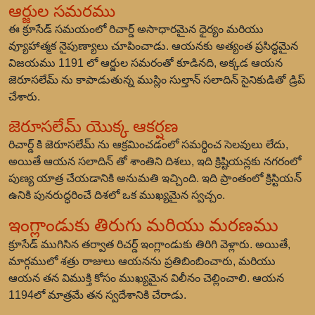
ఆర్జుల సమరము
ఈ క్రూసేడ్ సమయంలో రిచార్డ్ అసాధారమైన ధైర్యం మరియు
వ్యూహాత్మక నైపుణ్యాలు చూపించాడు. ఆయనకు అత్యంత ప్రసిద్ధమైన
విజయము 1191 లో ఆర్జుల సమరంతో కూడినది, అక్కడ ఆయన
జెరూసలేమ్ ను కాపాడుతున్న ముస్లిం సుల్తాన్ సలాదిన్ సైనికుడితో డ్రిప్
చేశారు.
జెరూసలేమ్ యొక్క ఆకర్షణ
రిచార్డ్ కి జెరూసలేమ్ ను ఆక్రమించడంలో సమర్ధించ సెలవులు లేదు,
అయితే ఆయన సలాదిన్ తో శాంతిని దిశలు, ఇది క్రిష్టియన్లకు నగరంలో
పుణ్య యాత్ర చేయడానికి అనుమతి ఇచ్చింది. ఇది ప్రాంతంలో క్రిస్టియన్
ఉనికి పునరుద్ధరించే దిశలో ఒక ముఖ్యమైన స్వచ్చం.
ఇంగ్లాండుకు తిరుగు మరియు మరణము
క్రూసేడ్ ముగిసిన తర్వాత రిచర్డ్ ఇంగ్లాండుకు తిరిగి వెళ్లారు. అయితే,
మార్గములో శత్రు రాజులు ఆయనను ప్రతిబింబించారు, మరియు
ఆయన తన విముక్తి కోసం ముఖ్యమైన విలీనం చెల్లించాలి. ఆయన
1194లో మాత్రమే తన స్వదేశానికి చేరాడు.