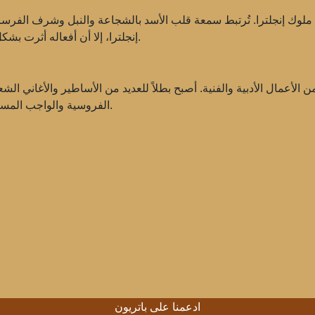
م ملوك إنجلترا. تُرتبط سمعة قلب الأسد بالشجاعة والنبل وشرف الف
إنجلترا، إلا أن أفعاله أثرت بشكل كبير على تشكيل الدولة الإنجليزية وعلاقاتها بالقارة.
لأعمال الأدبية والفنية. أصبح بطلاً للعديد من الأساطير والأغاني الشعبية
الفروسية والواجب المسيحي، التي استمرت في كونها ذات صلة لقرون عديدة.
ادعمنا على باتريون