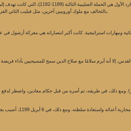
كانت واحدة من أبرز الأحداث في حياة ريتشارد ال
بالتحالف مع ملوك أوروبيين آخرين، مثل فيليب الثاني الفرنسي وفريدريك الأول بارباروسا، إلى الأرض المقدسة.
قدس، إلا أنه أبرم سلامًا مع صلاح الدين سمح للمسيحيين بأداء فريضة 
نجلترا. ومع ذلك، في طريقه، تم أسره من قبل حكام معادين، واضطر لدفع
في السنوات الأخيرة من حكمه