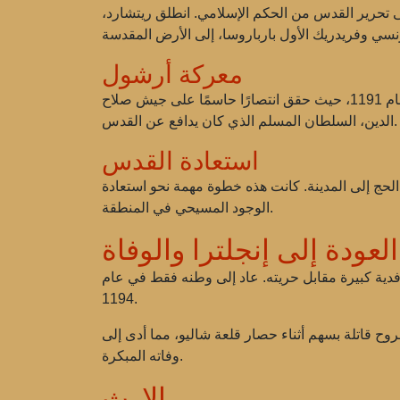
أول هي الحملة الصليبية الثالثة (1189-1192)، التي كانت تهدف إلى تحرير القدس من الحكم الإسلامي. انطلق ريتشارد،
معركة أرشول
خلال الحملة الصليبية، أظهر ريتشارد شجاعة استثنائية ومهارات استراتيجية. كانت أكبر انتصاراته هي معركة أرشول في عام 1191، حيث حقق انتصارًا حاسمًا على جيش صلاح
الدين، السلطان المسلم الذي كان يدافع عن القدس.
استعادة القدس
الحج إلى المدينة. كانت هذه خطوة مهمة نحو استعادة
الوجود المسيحي في المنطقة.
العودة إلى إنجلترا والوفاة
 فدية كبيرة مقابل حريته. عاد إلى وطنه فقط في عام
1194.
، استمر ريتشارد في محاربة أعدائه واستعادة سلطته. ومع ذلك، في 6 أبريل 1199، أصيب بجروح قاتلة بسهم أثناء حصار قلعة شاليو، مما أدى إلى
وفاته المبكرة.
الإرث