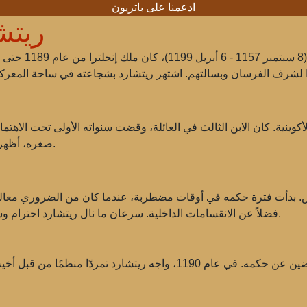
ادعمنا على باتريون
ريتش
 الأكوينية. كان الابن الثالث في العائلة، وقضت سنواته الأولى تحت الاهتما
صغره، أظهر ريتشارد اهتمامًا بالمجال العسكري وثقافة الفرسان.
118، تولى ريتشارد العرش. بدأت فترة حكمه في أوقات مضطربة، عندما كان من الضرور
فضلاً عن الانقسامات الداخلية. سرعان ما نال ريتشارد احترام وسلطة بين رعاياه، لكنه واجه أيضًا العديد من التحديات.