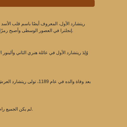
إنجلترا في العصور الوسطى وأصبح رمزًا لشرف الفرسان وبسالتهم. اشتهر ريتشارد بشجاعته في ساحة المعركة وأيضًا بحملاته العسكرية في الحملة الصليبية الثالثة.
وُلِدَ ريتشارد الأول في عائلة هنري الثاني وألينور
بعد وفاة والده في عام 9
لم يكن الجميع راضين عن حكمه. في عام 1190، واجه ريتشارد تمردًا منظمًا من قبل أخيه جون. ومع ذلك، تمكن من قمع الثورة وتأكيد سلطته.