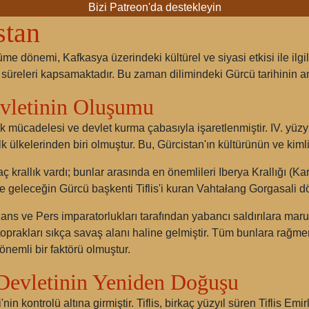
Bizi Patreon'da destekleyin
stan
me dönemi, Kafkasya üzerindeki kültürel ve siyasi etkisi ile ilg
süreleri kapsamaktadır. Bu zaman dilimindeki Gürcü tarihinin a
vletinin Oluşumu
ık mücadelesi ve devlet kurma çabasıyla işaretlenmiştir. IV. yüz
ilk ülkelerinden biri olmuştur. Bu, Gürcistan'ın kültürünün ve kim
rallık vardı; bunlar arasında en önemlileri Iberya Krallığı (Kartli
ve geleceğin Gürcü başkenti Tiflis'i kuran Vahtałang Gorgasali 
zans ve Pers imparatorlukları tarafından yabancı saldırılara maruz
prakları sıkça savaş alanı haline gelmiştir. Tüm bunlara rağmen,
önemli bir faktörü olmuştur.
Devletinin Yeniden Doğuşu
'nin kontrolü altına girmiştir. Tiflis, birkaç yüzyıl süren Tiflis Emi