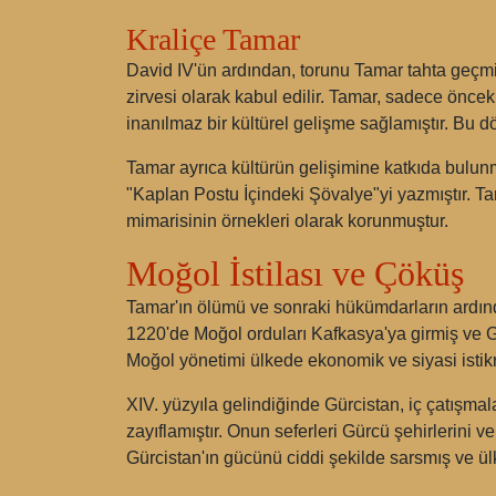
Kraliçe Tamar
David IV'ün ardından, torunu Tamar tahta geçmi
zirvesi olarak kabul edilir. Tamar, sadece önc
inanılmaz bir kültürel gelişme sağlamıştır. Bu
Tamar ayrıca kültürün gelişimine katkıda bulun
"Kaplan Postu İçindeki Şövalye"yi yazmıştır. T
mimarisinin örnekleri olarak korunmuştur.
Moğol İstilası ve Çöküş
Tamar'ın ölümü ve sonraki hükümdarların ardında
1220'de Moğol orduları Kafkasya'ya girmiş ve G
Moğol yönetimi ülkede ekonomik ve siyasi istikra
XIV. yüzyıla gelindiğinde Gürcistan, iç çatışmal
zayıflamıştır. Onun seferleri Gürcü şehirlerini v
Gürcistan'ın gücünü ciddi şekilde sarsmış ve ül