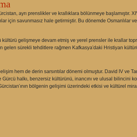
lma
rcistan, ayrı prenslikler ve krallıklara bölünmeye başlamıştır. 
r için savunmasız hale getirmiştir. Bu dönemde Osmanlılar ve P
kültürü gelişmeye devam etmiş ve yerel prensler ile krallar top
n gelen sürekli tehditlere rağmen Kafkasya'daki Hristiyan kültü
elişim hem de derin sarsıntılar dönemi olmuştur. David IV ve Ta
e Gürcü halkı, benzersiz kültürünü, inancını ve ulusal bilincini
cistan'ının bölgenin gelişimi üzerindeki etkisi ve kültürel mira