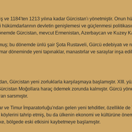
ş ve 1184'ten 1213 yılına kadar Gürcistan'ı yönetmiştir. Onun h
eki hükümdarlarının devletin genişlemesi ve güçlenmesi politik
 dönemde Gürcistan, mevcut Ermenistan, Azerbaycan ve Kuzey Kafk
muş; bu dönemde ünlü şair Şota Rustaveli, Gürcü edebiyatı ve r
amar döneminde yeni tapınaklar, manastırlar ve saraylar inşa e
n, Gürcistan yeni zorluklarla karşılaşmaya başlamıştır. XIII. yüz
ürcistan Moğollara haraç ödemek zorunda kalmıştır. Gürcü yöneti
rı sarsmıştır.
ar ve Timur İmparatorluğu'ndan gelen yeni tehditler, özellikle de
e köylerini tahrip etmiş, bu da ülkenin ekonomi ve kültürüne öneml
ke, bölgede eski etkisini kaybetmeye başlamıştır.