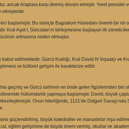
ştur, ancak Araplara karşı direniş devam etmiştir. Yerel prensler 
etmişlerdir.
ci başlamıştır. Bu süreçte Bagrationi Hanedanı önemli bir rol oyn
r. Kral Aşot I, Gürcistan'ın birleşmesine başlayan ilk yöneticil
gücünün artmasına neden olmuştur.
arak kabul edilmektedir. Gürcü Krallığı, Kral David IV İnşaatçı ve
şlemesi ve kültürel gelişim ile karakterize edilir.
tahta geçmiş ve Gürcü tarihinin en önde gelen figürlerinden biri o
ir dönemde hükümdarlık yapmaya başlamıştır. David, büyük çapta
kezileştirmiştir. Onun liderliğinde, 1121'de Didgori Savaşı'nda S
r.
esi güçlendirilmiş, büyük katedraller ve manastırlar inşa edil
Kral, eğitim gelişimine de büyük önem vermiş, okullar ve akademi