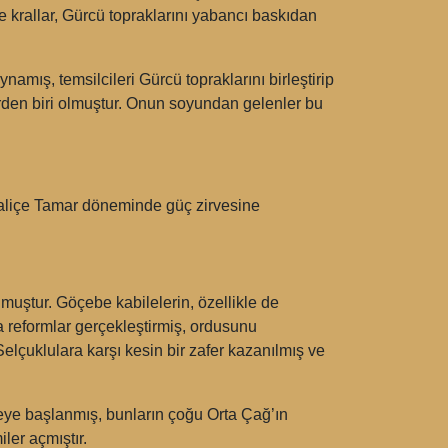
ve krallar, Gürcü topraklarını yabancı baskıdan
amış, temsilcileri Gürcü topraklarını birleştirip
erden biri olmuştur. Onun soyundan gelenler bu
 Kraliçe Tamar döneminde güç zirvesine
lmuştur. Göçebe kabilelerin, özellikle de
 reformlar gerçekleştirmiş, ordusunu
elçuklulara karşı kesin bir zafer kazanılmış ve
meye başlanmış, bunların çoğu Orta Çağ’ın
ler açmıştır.