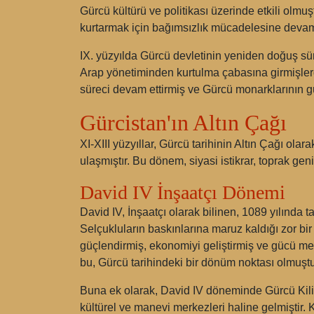
Gürcü kültürü ve politikası üzerinde etkili olmu
kurtarmak için bağımsızlık mücadelesine devam 
IX. yüzyılda Gürcü devletinin yeniden doğuş süre
Arap yönetiminden kurtulma çabasına girmişlerdi
süreci devam ettirmiş ve Gürcü monarklarının 
Gürcistan'ın Altın Çağı
XI-XIII yüzyıllar, Gürcü tarihinin Altın Çağı ol
ulaşmıştır. Bu dönem, siyasi istikrar, toprak geni
David IV İnşaatçı Dönemi
David IV, İnşaatçı olarak bilinen, 1089 yılında 
Selçukluların baskınlarına maruz kaldığı zor b
güçlendirmiş, ekonomiyi geliştirmiş ve gücü mer
bu, Gürcü tarihindeki bir dönüm noktası olmuştu
Buna ek olarak, David IV döneminde Gürcü Kilis
kültürel ve manevi merkezleri haline gelmiştir. 