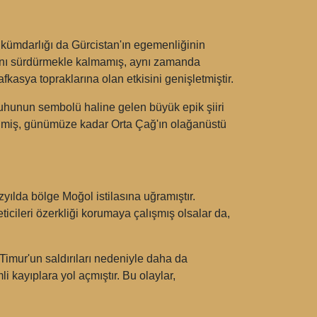
ükümdarlığı da Gürcistan'ın egemenliğinin
asını sürdürmekle kalmamış, aynı zamanda
asya topraklarına olan etkisini genişletmiştir.
uhunun sembolü haline gelen büyük epik şiiri
dilmiş, günümüze kadar Orta Çağ'ın olağanüstü
yılda bölge Moğol istilasına uğramıştır.
cileri özerkliği korumaya çalışmış olsalar da,
 Timur'un saldırıları nedeniyle daha da
i kayıplara yol açmıştır. Bu olaylar,