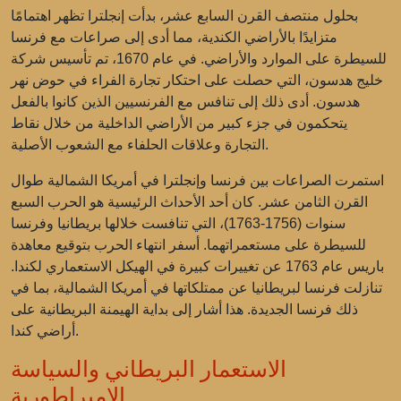
بحلول منتصف القرن السابع عشر، بدأت إنجلترا تظهر اهتمامًا
متزايدًا بالأراضي الكندية، مما أدى إلى صراعات مع فرنسا
للسيطرة على الموارد والأراضي. في عام 1670، تم تأسيس شركة
خليج هدسون، التي حصلت على احتكار تجارة الفراء في حوض نهر
هدسون. أدى ذلك إلى تنافس مع الفرنسيين الذين كانوا بالفعل
يتحكمون في جزء كبير من الأراضي الداخلية من خلال نقاط
التجارة وعلاقات الحلفاء مع الشعوب الأصلية.
استمرت الصراعات بين فرنسا وإنجلترا في أمريكا الشمالية طوال
القرن الثامن عشر. كان أحد الأحداث الرئيسية هو الحرب السبع
سنوات (1756-1763)، التي تنافست خلالها بريطانيا وفرنسا
للسيطرة على مستعمراتهما. أسفر انتهاء الحرب بتوقيع معاهدة
باريس عام 1763 عن تغييرات كبيرة في الهيكل الاستعماري لكندا.
تنازلت فرنسا لبريطانيا عن ممتلكاتها في أمريكا الشمالية، بما في
ذلك فرنسا الجديدة. هذا أشار إلى بداية الهيمنة البريطانية على
أراضي كندا.
الاستعمار البريطاني والسياسة
الإمبراطورية