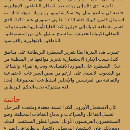
الكندية. أدى ذلك إلى زيادة عدد السكان الناطقين بالإنجليزية،
خاصة في مناطق مثل نوفا سكوشا ونيو برونزويك. نتيجة لذلك، تم
استبدال قانون كيبيك لعام 1774 بقانون دستوري عام 1791، الذي
قسم مقاطعة كيبيك إلى جزئين: كندا العليا (أونتاريو الحديثة) وكندا
السفلى (كيبيك الحديثة)، مما سمح بتمثيل لكل من المستوطنين
الناطقين بالإنجليزية والفرنسية.
تميزت هذه الفترة أيضًا بتعزيز السيطرة البريطانية على مناطق
كندا. سعت الإدارة الاستعمارية لتعزيز مواقعها في المنطقة من
خلال السيطرة على الموارد الاقتصادية، وتجارة الفراء، والتفاعل
مع الشعوب الأصلية. على الرغم من بعض الصراعات الاجتماعية
والثقافية بين الفرنسيين والإنجليز، استطاعت المجموعتان إيجاد
لغة مشتركة تحت الحكم البريطاني.
خاتمة
كان الاستعمار الأوروبي لكندا عملية معقدة ومتعددة المراحل،
تشمل التفاعل والصراعات واندماج الثقافات المختلفة. وضع
المستعمرون الفرنسيون الأوائل أسس التطور المستقبلي للبلاد،
ومع ذلك، فإن الاستعمار البريطاني وانتصار بريطانيا في الصراع