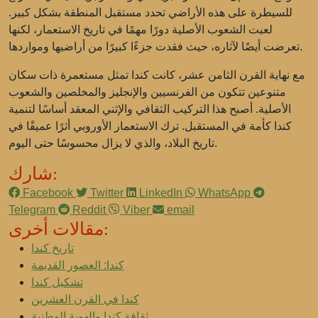
للسيطرة على هذه الأراضي تحدد مستقبل المنطقة بشكل كبير.
لعبت الشعوب الأصلية دورًا مهمًا في تاريخ الاستعمار، لكنها
تعرضت أيضًا لآثاره، حيث فقدت جزءًا كبيرًا من أراضيها ومواردها.
مع نهاية القرن الثامن عشر، كانت كندا تمثل مستعمرة ذات سكان
متنوعين تتكون من الفرنسيين والإنجليز والمخلصين والشعوب
الأصلية. أصبح هذا التركيب الثقافي والإثني المعقد أساسًا لتنمية
كندا كأمة في المستقبل. ترك الاستعمار الأوروبي أثرًا عميقًا في
تاريخ البلاد، والذي لا يزال محسوسًا حتى اليوم.
شارك:
Facebook
Twitter
LinkedIn
WhatsApp
Telegram
Reddit
Viber
email
مقالات أخرى:
تاريخ كندا
كندا: العصور القديمة
تشكيل كندا
كندا في القرن العشرين
ثقافة كندا والهوية الوطنية