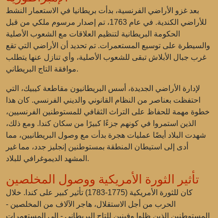
بعد غزو الأراضي الفرنسية، بدأت بريطانيا في الاستعمار النشط
للأراضي الكندية. في عام 1763، تم إصدار مرسوم ملكي من قبل
الحكومة البريطانية لتنظيم العلاقات مع الشعوب الأصلية
والسيطرة على توسيع المستعمرات. تم تحديد أن الأراضي التي تقع
غرب جبال الأبلاش تبقى للشعوب الأصلية، وأي تنازل عنها يتطلب
موافقة التاج البريطاني.
لإدارة الأراضي الجديدة، أسس البريطانيون مقاطعة كيبيك، التي
احتفظت بعناصر من النظام القانوني والديني الفرنسي. كان هذا
خطوة مهمة للحفاظ على التراث الثقافي للمستوطنين الفرنسيين،
الذين استمروا في كونهم جزءًا كبيرًا من سكان كندا. ومع ذلك،
شهدت البلاد أيضًا عمليات هجرة بدأت مع وصول البريطانيين، مما
أدى إلى استيطان المنطقة بمستوطنين إنجليز جدد، مما غير
المشهد الديموغرافي للبلاد.
تأثير الثورة الأمريكية ووصول المخلصين
كان للثورة الأمريكية (1775-1783) تأثير كبير على كندا. خلال
الحرب من أجل الاستقلال، هاجر الآلاف من المخلصين -
المستوطنين الذين ظلوا وفينين للتاج البريطاني - إلى المستعمرات