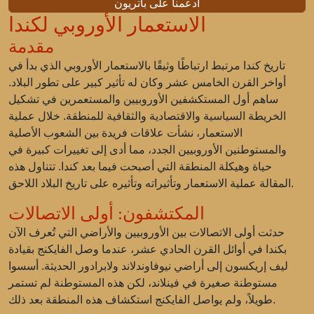
ادعمنا على باتريون
الاستعمار الأوروبي لكندا
مقدمة
تاريخ كندا مرتبط ارتباطًا وثيقًا بالاستعمار الأوروبي الذي بدأ في
أواخر القرن الخامس عشر وكان له تأثير كبير على تطور البلاد.
ساهم أول المستكشفين الأوروبيين والمستعمرين في تشكيل
الخريطة السياسية والاقتصادية والثقافية للمنطقة. خلال عملية
الاستعمار، نشأت علاقات فريدة بين الشعوب الأصلية
والمستوطنين الأوروبيين الجدد، مما أدى إلى تغييرات كبيرة في
حياة وهيكلة المنطقة التي أصبحت فيما بعد كندا. تتناول هذه
المقالة عملية الاستعمار وتأثيراته وتأثيره على تاريخ البلاد اللاحق.
المكتشفون: أولى الاتصالات
حدثت أولى الاتصالات بين الأوروبيين والأراضي التي تُعرف الآن
بكندا في أوائل القرن الحادي عشر، عندما وصل الفايكنج بقيادة
ليف إريكسون إلى أراضي نيوفاوندلاند ولابرادور الحديثة. أسسوا
مستوطنة صغيرة في فينلاند، لكن هذه المستوطنة لم تستمر
طويلاً، ولم يواصل الفايكنج استكشاف هذه المنطقة بعد ذلك.