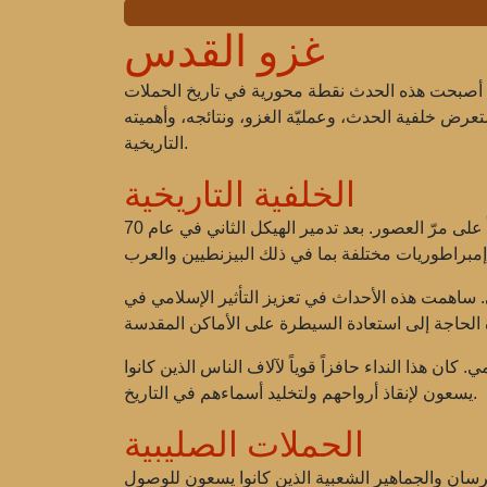
غزو القدس
ة. أصبحت هذه الحدث نقطة محورية في تاريخ الحملات
رض خلفية الحدث، وعمليّة الغزو، ونتائجه، وأهميته
التاريخية.
الخلفية التاريخية
تُعدّ القدس ذات أهمية خاصة للديانات الثلاث: اليهودية، والمسيحية، والإسلام. لقد كانت المدينة مركزاً للعبادة ومكاناً مقدساً على مرّ العصور. بعد تدمير الهيكل الثاني في عام 70
 ساهمت هذه الأحداث في تعزيز التأثير الإسلامي في
امي. كان هذا النداء حافزاً قوياً لآلاف الناس الذين كانوا
يسعون لإنقاذ أرواحهم ولتخليد أسماءهم في التاريخ.
الحملات الصليبية
 تم تنظيمها من قبل عدد من الفرسان والجماهير الشعبية الذين كانوا يسعون للوصول