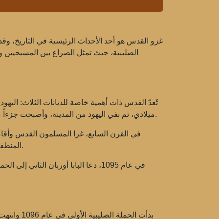
غزو القدس هو أحد الأحداث الرئيسية في التاريخ، وق
الصليبية، حيث تمثل الصراع بين المسيحيين و
ميلادي، تم نفي اليهود من المدينة، وأصبحت جزءاً من الإمبراطورية الرومانية. منذ ذلك الحين، ظلت القدس تحت سيطرة إمبراطوريات مختلفة بما في ذلك البيزنطيين والعرب.
في القرن السابع، غزا المسلمون القدس وأقام
المنطقة. ومع ذلك، في القرن الحادي عشر، مع انتشار المسيحية، نشأت فكرة الحاجة إلى استعادة السيطرة على الأماكن المقدسة.
في عام 1095، دعا البابا أوربان الثا