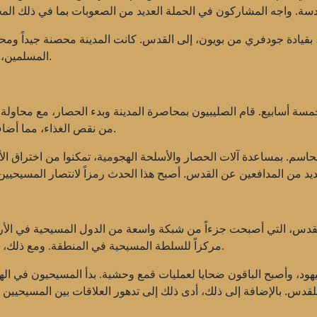
لصليبيين، بقيادة جودفري من بويون، إلى القدس. كانت المدينة محصنة جيداً 
المسلمين، كانوا منهكين بسبب النزاعات الداخلية ونقص الموارد.
ونيو 1099 واستمر حوالي خمسة أسابيع. قام الصليبيون بمحاصرة المدينة وبدء الحصار، 
من نقص الغذاء، مما أضاف توتراً في المعسكر. ومع ذلك، أبدوا عزيمة وإصراراً.
ون هجومهم الحاسم. بمساعدة آلات الحصار والأسلحة الهجومية، تمكنوا من اختراق
القدس، التي أصبحت جزءاً من شبكة واسعة من الدول المسيحية في ال
مركزاً للسلطة المسيحية في المنطقة. ومع ذلك، أدى غزو القدس إلى عواقب كارثية للسكان المحليين.
يهود، وأصبح الباقون ضحايا لعمليات قمع وحشية. بدأ المسيحيون في الهجر