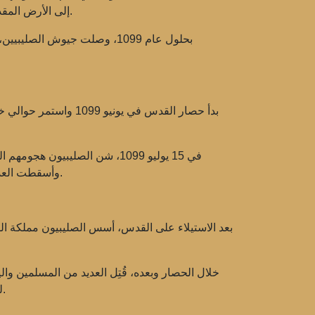
إلى الأرض المقدسة. واجه المشاركون في الحملة العديد من الصعوبات بما في ذلك المجاعة والأمراض والأنشطة العدائية على طول الطريق.
بحلول عام 1099، وصلت جيوش ا
بدأ حصار القدس في ي
في 15 يوليو 1099، شن الصليبي
وأسقطت العديد من المدافعين عن القدس. أصبح هذا الحدث رمزاً لانتصار المسيحيين على المسلمين وأحضر للصليبيين انتصارهم المنتظر.
بعد الاستيلاء على القدس، أسس الصليبيون مملكة 
خلال الحصار وبعده، قُتِل العديد من المسلمين وال
للقدس. بالإضافة إلى ذلك، أدى ذلك إلى تدهور العلاقات بين المسيحيين والمسلمين، مما عمق الفجوة بين المجتمعين الدينيين.