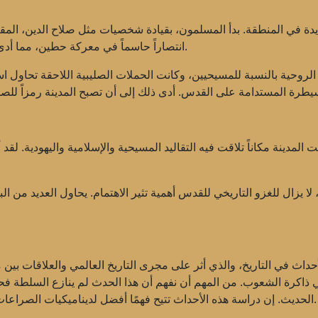
انتصاراً حاسماً في معركة حطين، مما أدى إلى إعادة السيطرة على القدس من قبل المسلمين.
لروحية بالنسبة للمسيحيين، وكانت الحملات الصليبية اللاحقة تحاول اس
حت المدينة مكاناً تلاقت فيه التقاليد المسيحية والإسلامية واليهودية. لق
ا يزال للغزو التاريخي للقدس أهمية تثير الاهتمام. يحاول العديد من 
م 1099 واحداً من أهم الأحداث في التاريخ، والذي أثر على مجرى التاريخ العالمي والع
في ذاكرة الشعوب. من المهم أن نفهم أن هذا الحدث لم ينازع السلطة فح
الحديث. إن دراسة هذه الأحداث تتيح فهمًا أفضل لديناميكيات الصراعات التاريخية والدروس التي يمكن أن توفرها للمستقبل.