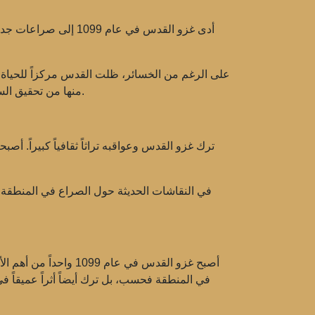
على الرغم من الخسائر، ظلت القدس مركزاً للحياة ا
منها من تحقيق السيطرة المستدامة على القدس. أدى ذلك إلى أن تصبح المدينة رمزاً للصراع بين المسيحية والإسلام، وهو ما يستمر حتى اليوم.
ترك غزو القدس وعواقبه تراثاً ثقافياً كبيراً. أصب
في النقاشات الحديثة حول الصراع في المنطقة، ل
أصبح غزو القدس في عا
في المنطقة فحسب، بل ترك أيضاً أثراً عميقاً 