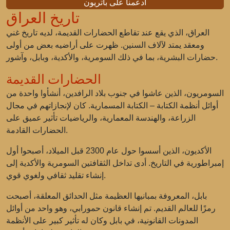
ادعمنا على باتريون
تاريخ العراق
العراق، الذي يقع عند تقاطع الحضارات القديمة، لديه تاريخ غني
ومعقد يمتد لآلاف السنين. ظهرت على أراضيه بعض من أولى
حضارات البشرية، بما في ذلك السومرية، والأكدية، وبابل، وآشور.
الحضارات القديمة
السومريون، الذين عاشوا في جنوب بلاد الرافدين، أنشأوا واحدة من
أوائل أنظمة الكتابة – الكتابة المسمارية. كان لإنجازاتهم في مجال
الزراعة، والهندسة المعمارية، والرياضيات تأثير عميق على
الحضارات القادمة.
الأكديون، الذين أسسوا حول عام 2300 قبل الميلاد، أصبحوا أول
إمبراطورية في التاريخ. أدى تداخل الثقافتين السومرية والأكدية إلى
إنشاء تقليد ثقافي ولغوي قوي.
بابل، المعروفة بمبانيها العظيمة مثل الحدائق المعلقة، أصبحت
رمزًا للعالم القديم. تم إنشاء قانون حمورابي، وهو واحد من أوائل
المدونات القانونية، في بابل وكان له تأثير كبير على الأنظمة