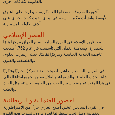
القانونية لثقافات أخرى.
آشور، المعروفة بفتوحاتها العسكرية، سيطرت على الشرق
الأوسط وأنشأت مكتبة واسعة في نينوى، حيث كانت تحتوي على
آلاف الألواح المسمارية.
العصر الإسلامي
مع ظهور الإسلام في القرن السابع، أصبح العراق مركزًا هامًا
للحضارة الإسلامية. بغداد، التي تأسست في عام 762، أصبحت
عاصمة الخلافة العباسية ومركزًا ثقافيًا، حيث ازدهرت العلوم،
والفلسفة، والفنون.
في القرنين التاسع والعاشر، أصبحت بغداد مركزًا تجاريًا وفكريًا
هامًا، جذب العلماء، والشعراء، والفلاسفة من جميع أنحاء العالم.
في هذا الوقت تم وضع أسس العديد من العلوم الحديثة، مثل الفلك
والطب.
العصور العثمانية والبريطانية
في القرن السادس عشر، أصبح العراق جزءًا من الإمبراطورية
العثمانية وظل تحت سيطرتها لعدة قرون. تميزت هذه الفترة