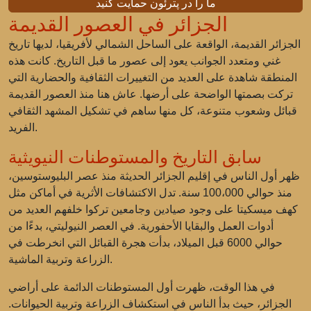
ما را در پترئون حمایت کنید
الجزائر في العصور القديمة
الجزائر القديمة، الواقعة على الساحل الشمالي لأفريقيا، لديها تاريخ
غني ومتعدد الجوانب يعود إلى عصور ما قبل التاريخ. كانت هذه
المنطقة شاهدة على العديد من التغييرات الثقافية والحضارية التي
تركت بصمتها الواضحة على أرضها. عاش هنا منذ العصور القديمة
قبائل وشعوب متنوعة، كل منها ساهم في تشكيل المشهد الثقافي
الفريد.
سابق التاريخ والمستوطنات النيويثية
ظهر أول الناس في إقليم الجزائر الحديثة منذ عصر البليوستوسين،
منذ حوالي 100،000 سنة. تدل الاكتشافات الأثرية في أماكن مثل
كهف ميسكيتا على وجود صيادين وجامعين تركوا خلفهم العديد من
أدوات العمل والبقايا الأحفورية. في العصر النيوليتي، بدءًا من
حوالي 6000 قبل الميلاد، بدأت هجرة القبائل التي انخرطت في
الزراعة وتربية الماشية.
في هذا الوقت، ظهرت أول المستوطنات الدائمة على أراضي
الجزائر، حيث بدأ الناس في استكشاف الزراعة وتربية الحيوانات.