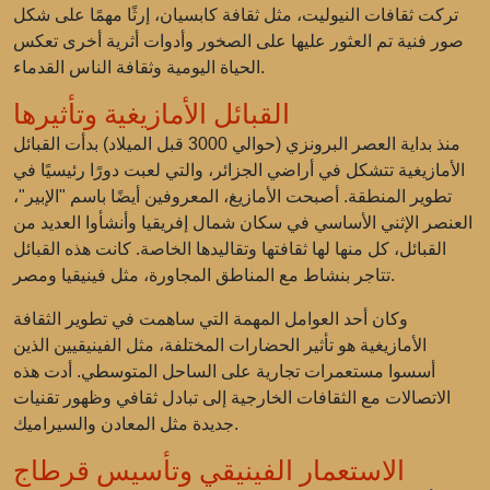
تركت ثقافات النيوليت، مثل ثقافة كابسيان، إرثًا مهمًا على شكل
صور فنية تم العثور عليها على الصخور وأدوات أثرية أخرى تعكس
الحياة اليومية وثقافة الناس القدماء.
القبائل الأمازيغية وتأثيرها
منذ بداية العصر البرونزي (حوالي 3000 قبل الميلاد) بدأت القبائل
الأمازيغية تتشكل في أراضي الجزائر، والتي لعبت دورًا رئيسيًا في
تطوير المنطقة. أصبحت الأمازيغ، المعروفين أيضًا باسم "الإبير"،
العنصر الإثني الأساسي في سكان شمال إفريقيا وأنشأوا العديد من
القبائل، كل منها لها ثقافتها وتقاليدها الخاصة. كانت هذه القبائل
تتاجر بنشاط مع المناطق المجاورة، مثل فينيقيا ومصر.
وكان أحد العوامل المهمة التي ساهمت في تطوير الثقافة
الأمازيغية هو تأثير الحضارات المختلفة، مثل الفينيقيين الذين
أسسوا مستعمرات تجارية على الساحل المتوسطي. أدت هذه
الاتصالات مع الثقافات الخارجية إلى تبادل ثقافي وظهور تقنيات
جديدة مثل المعادن والسيراميك.
الاستعمار الفينيقي وتأسيس قرطاج