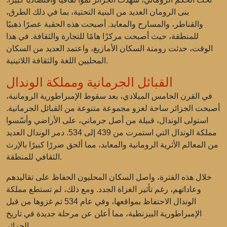
بنى الرومان العديد من البنية التحتية، بما في ذلك الطرق،
والقناطر، والمسارح والمعابد. أصبحت هذه الحقبة عصرًا ذهبيًا
للمنطقة، حيث أصبحت مركزًا هامًا للتجارة والثقافة. في هذا
الوقت، حدثت رومنة السكان الأمازيغ، واعتمد العديد من السكان
المحليين اللغة والثقافة اللاتينية.
القبائل الجرمانية ومملكة الوندال
في القرن الخامس الميلادي، بعد سقوط الإمبراطورية الرومانية،
أصبحت الجزائر ساحة لغزو مجموعة متنوعة من القبائل الجرمانية.
استولى الوندال، قبيلة من أصل جرماني، على الأراضي وأسّسوا
مملكة الوندال التي استمرت من 439 إلى 534. دمر الوندال العديد
من المعالم الأثرية الرومانية والمعابد، مما ألحق ضررًا كبيرًا بالإرث
الثقافي للمنطقة.
خلال هذه الفترة، واصل السكان المحليون الحفاظ على تقاليدهم
وعاداتهم، رغم تأثير الغزاة الجدد. ومع ذلك، لم تستطع مملكة
الوندال الاحتفاظ بمواقعها، وفي عام 534 تم غزوها من قبل
الإمبراطورية البيزنطية، مما أعلن عن مرحلة جديدة في تاريخ
الجزائر.