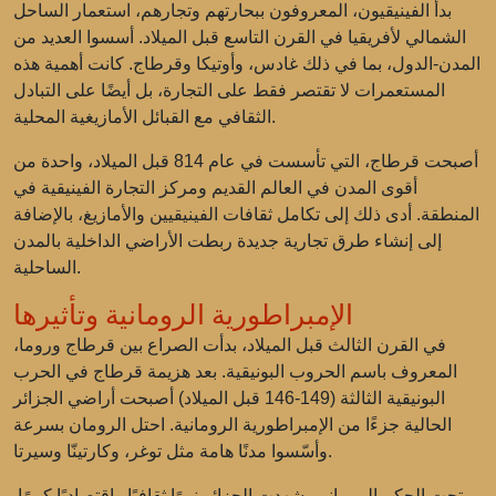
بدأ الفينيقيون، المعروفون ببحارتهم وتجارهم، استعمار الساحل
الشمالي لأفريقيا في القرن التاسع قبل الميلاد. أسسوا العديد من
المدن-الدول، بما في ذلك غادس، وأوتيكا وقرطاج. كانت أهمية هذه
المستعمرات لا تقتصر فقط على التجارة، بل أيضًا على التبادل
الثقافي مع القبائل الأمازيغية المحلية.
أصبحت قرطاج، التي تأسست في عام 814 قبل الميلاد، واحدة من
أقوى المدن في العالم القديم ومركز التجارة الفينيقية في
المنطقة. أدى ذلك إلى تكامل ثقافات الفينيقيين والأمازيغ، بالإضافة
إلى إنشاء طرق تجارية جديدة ربطت الأراضي الداخلية بالمدن
الساحلية.
الإمبراطورية الرومانية وتأثيرها
في القرن الثالث قبل الميلاد، بدأت الصراع بين قرطاج وروما،
المعروف باسم الحروب البونيقية. بعد هزيمة قرطاج في الحرب
البونيقية الثالثة (149-146 قبل الميلاد) أصبحت أراضي الجزائر
الحالية جزءًا من الإمبراطورية الرومانية. احتل الرومان بسرعة
وأسّسوا مدنًا هامة مثل توغر، وكارتينّا وسيرتا.
تحت الحكم الروماني، شهدت الجزائر نموًا ثقافيًا واقتصاديًا كبيرًا.