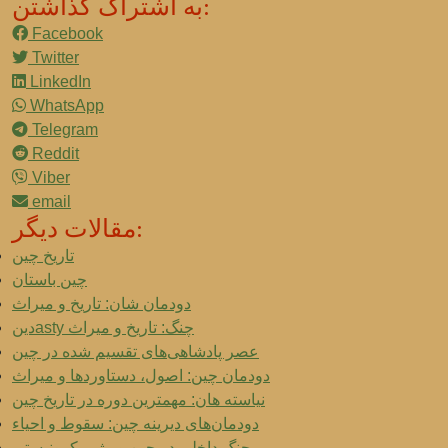
به اشتراک گذاشتن:
Facebook
Twitter
LinkedIn
WhatsApp
Telegram
Reddit
Viber
email
مقالات دیگر:
تاریخ چین
چین باستان
دودمان شان: تاریخ و میراث
دینasty چنگ: تاریخ و میراث
عصر پادشاهی‌های تقسیم شده در چین
دودمان چین: اصول، دستاوردها و میراث
نیاسته هان: مهمترین دوره در تاریخ چین
دودمان‌های دیرینه چین: سقوط و احیاء
جنگ داخلی در چین و رژیم کمونیستی